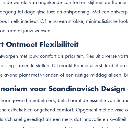
 in de wereld van ongekende comfort en stijl met de Bonni
 toegang tot dagelijkse luxe en ontspanning. Met een ontwerp 
os in elk interieur. Of je nu een strakke, minimalistische lo
oet aan al jouw wensen.
 Ontmoet Flexibiliteit
ntworpen met jouw comfort als prioriteit. Kies uit diverse va
lossing samen te stellen. Dit maakt Bonnie uiterst flexibel en
ge avond plant met vrienden of een rustige middag alleen, B
Synoniem voor Scandinavisch Design
oonaangevend meubelmerk, belichaamt de essentie van Scand
sche esthetiek en ongekend comfort. Opgericht met de visie 
Sits zich snel gevestigd als een merk dat innovatie en kwalitei