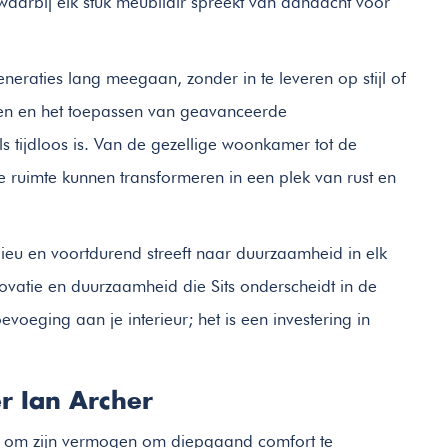
waarbij elk stuk meubilair spreekt van aandacht voor
neraties lang meegaan, zonder in te leveren op stijl of
len en het toepassen van geavanceerde
als tijdloos is. Van de gezellige woonkamer tot de
ke ruimte kunnen transformeren in een plek van rust en
ilieu en voortdurend streeft naar duurzaamheid in elk
novatie en duurzaamheid die Sits onderscheidt in de
evoeging aan je interieur; het is een investering in
r Ian Archer
d om zijn vermogen om diepgaand comfort te