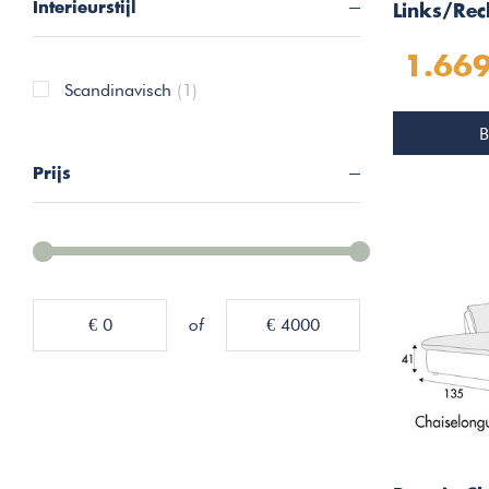
Interieurstijl
Links/Rec
1.669
Scandinavisch
(1)
B
Prijs
€ 0
of
€ 4000