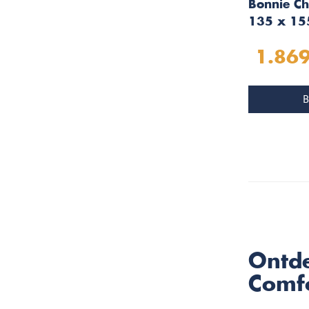
Bonnie Ch
135 x 15
Rechts/Li
1.869
B
Ontde
Comf