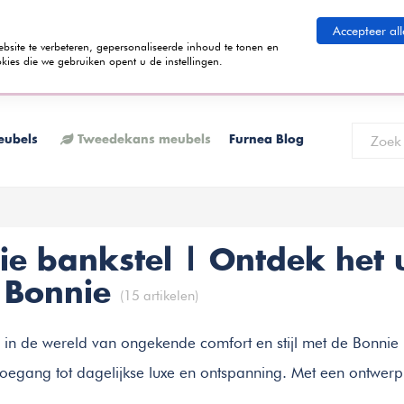
eid betalen
Accepteer all
ite te verbeteren, gepersonaliseerde inhoud te tonen en
kies die we gebruiken opent u de instellingen.
 termijnen kunt betalen? Tijdens het bestelproces kun je kiezen voor de
K
eubels
Tweedekans meubels
Furnea Blog
ie bankstel | Ontdek het 
 Bonnie
(15 artikelen)
 in de wereld van ongekende comfort en stijl met de Bonnie 
 toegang tot dagelijkse luxe en ontspanning. Met een ontwerp 