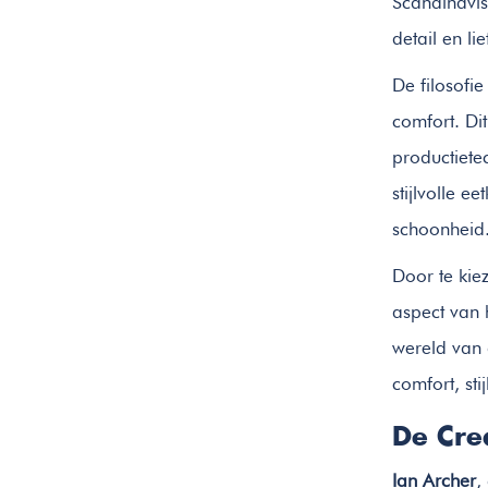
Scandinavis
detail en l
De filosofi
comfort. Di
productietec
stijlvolle 
schoonheid
Door te kiez
aspect van 
wereld van d
comfort, sti
De Cre
Ian Archer
,