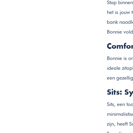
Stap binnen
het is jouw
bank naadlo
Bonnie vold
Comfort
Bonnie is o
ideale zitop
een gezelli
Sits: 
Sits, een t
minimalisti
zijn, heeft 