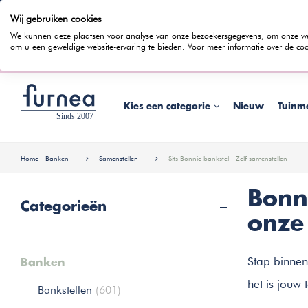
Wij gebruiken cookies
100 dagen bedenktijd
Gratis bezorging
Rentevrij gespr
We kunnen deze plaatsen voor analyse van onze bezoekersgegevens, om onze webs
om u een geweldige website-ervaring te bieden. Voor meer informatie over de coo
Wist je dat je ook in
Kies een categorie
Nieuw
Tuinm
Home
Banken
Samenstellen
Sits Bonnie bankstel - Zelf samenstellen
Bonn
Categorieën
onze
Stap binnen
Banken
het is jouw
Bankstellen
(601)