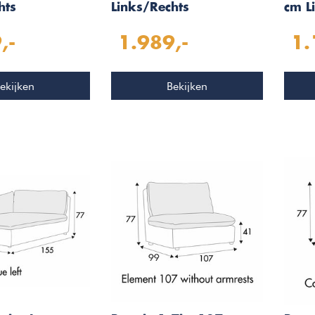
hts
Links/Rechts
cm L
,-
1.989,-
1.
ekijken
Bekijken