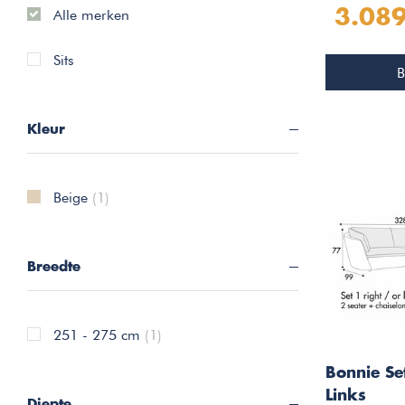
Alle merken
3.089
Sits
B
Kleur
Beige
(1)
Breedte
251 - 275 cm
(1)
Bonnie Se
Links
Diepte