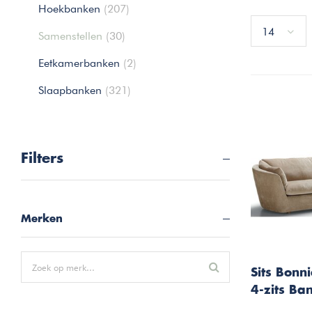
Hoekbanken
(207)
14
Samenstellen
(30)
Eetkamerbanken
(2)
Slaapbanken
(321)
Filters
Merken
Sits Bonn
4-zits Ba