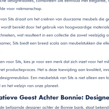
che designtradities, combineert Sits eenvoud met elegantie, 
iefde voor vakmanschap.
e van Sits draait om het creëren van duurzame meubels die ge
t wordt bereikt door het gebruik van hoogwaardige materia
hnieken, wat resulteert in een collectie die zowel veelzijdig 
eetkamer, Sits biedt een breed scala aan meubelstukken die el
.
en voor Sits, kies je voor een merk dat zich inzet voor het m
het productieproces. Het is deze toewijding aan kwaliteit, in
esignmeubilair. Een meubelstuk van Sits is niet alleen een to
jl en het welzijn van onze planeet.
atieve Geest Achter Bonnie: Designe
 de befaamde designer achter de Bonnie bank, staat beken