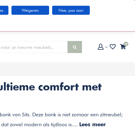
Klantenservice
es
Weigeren
Nee, pas aan
larna IN3 betaaloptie
0
ultieme comfort met
bank van Sits. Deze bank is niet zomaar een zitmeubel;
dat zowel modern als tijdloos is....
Lees meer