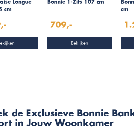
aise Longue
Bonnie 1-Zits 107 cm
Bonn
5 cm
cm
nks
,-
709,-
1.
ekijken
Bekijken
k de Exclusieve Bonnie Bank
ort in Jouw Woonkamer