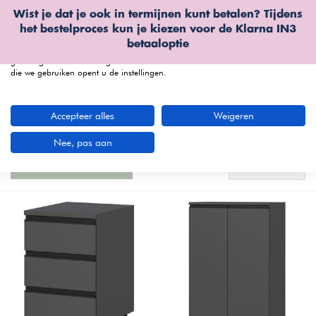
Wist je dat je ook in termijnen kunt betalen? Tijdens
Wij gebruiken cookies
het bestelproces kun je kiezen voor de
Klarna IN3
We kunnen deze plaatsen voor analyse van onze bezoekersgegevens, om
betaaloptie
onze website te verbeteren, gepersonaliseerde inhoud te tonen en om u een
geweldige website-ervaring te bieden. Voor meer informatie over de cookies
die we gebruiken opent u de instellingen.
menu
Accepteer alles
Weigeren
Germania Grafiet Serie: Stijlvolle Bureaus,
Kasten & Kantooropslag
(22 artikelen)
Nee, pas aan
Standaard
Filters