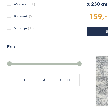
Modern
(10)
x 230 cm
Taupe 50
159,-
Klassiek
(2)
Vintage
(13)
B
Prijs
€ 0
of
€ 350