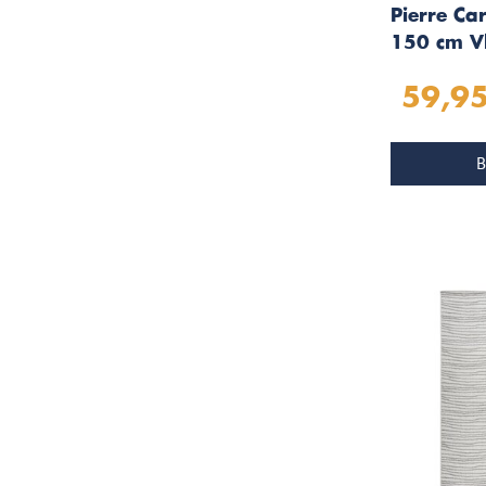
Pierre Ca
150 cm V
Zilver 50
59,9
B