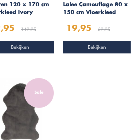
en 120 x 170 cm
Lalee Camouflage 80 x
rkleed Ivory
150 cm Vloerkleed
Paars
,95
19,95
149,95
69,95
Bekijken
Bekijken
Sale