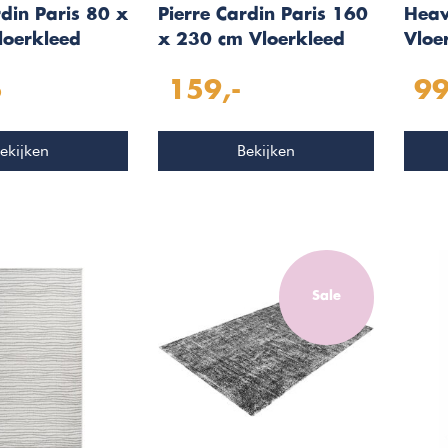
rdin Paris 80 x
Pierre Cardin Paris 160
Heav
loerkleed
x 230 cm Vloerkleed
Vloe
3
Zilver 503
5
159,-
99
ekijken
Bekijken
Sale