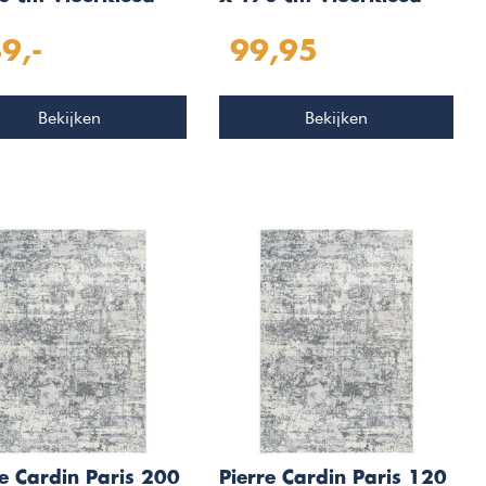
e 503
Taupe 503
9,-
99,95
Bekijken
Bekijken
re Cardin Paris 200
Pierre Cardin Paris 120