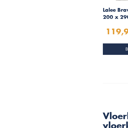
Lalee Bra
200 x 29
119,
B
Vloer
vloer