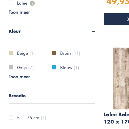
49,9
Lalee
Toon meer
B
Kleur
Beige
(1)
Bruin
(11)
Grijs
(7)
Blauw
(1)
Toon meer
Breedte
Lalee Bol
51 - 75 cm
(1)
120 x 17