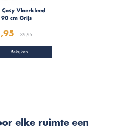
e Cosy Vloerkleed
 90 cm Grijs
,95
39,95
Bekijken
oor elke ruimte een