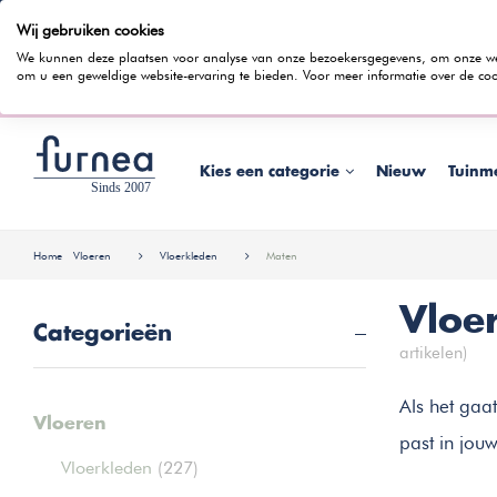
Wij gebruiken cookies
100 dagen bedenktijd
Gratis bezorging
Rentevrij gespr
We kunnen deze plaatsen voor analyse van onze bezoekersgegevens, om onze webs
om u een geweldige website-ervaring te bieden. Voor meer informatie over de coo
Wist je dat je ook in
Kies een categorie
Nieuw
Tuinm
Home
Vloeren
Vloerkleden
Maten
Vloe
Categorieën
artikelen)
Als het gaat
Vloeren
past in jouw
Vloerkleden
(227)