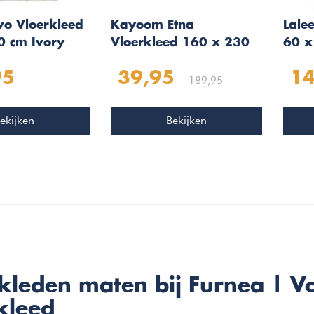
vo Vloerkleed
Kayoom Etna
Lale
0 cm Ivory
Vloerkleed 160 x 230
60 x
cm Antraciet
95
39,95
14
189,95
ekijken
Bekijken
kleden maten bij Furnea | V
kleed