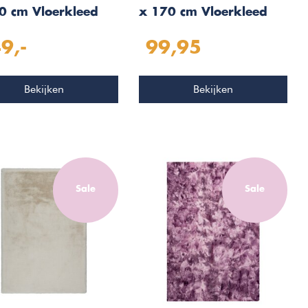
0 cm Vloerkleed
x 170 cm Vloerkleed
er 503
Zilver 503
9,-
99,95
Bekijken
Bekijken
Sale
Sale