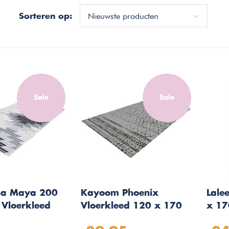
Nieuwste producten
Sorteren op:
Sale
Sale
ina Maya 200
Kayoom Phoenix
Lale
 Vloerkleed
Vloerkleed 120 x 170
x 17
cm Naturel/Grijs
Kind