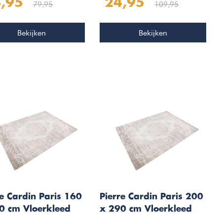
,95
24,95
men
79,95
109,95
Bekijken
Bekijken
re Cardin Paris 160
Pierre Cardin Paris 200
0 cm Vloerkleed
x 290 cm Vloerkleed