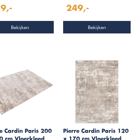
e 504
Taupe 504
9,-
249,-
Bekijken
Bekijken
re Cardin Paris 200
Pierre Cardin Paris 120
0 cm Vloerkleed
x 170 cm Vloerkleed