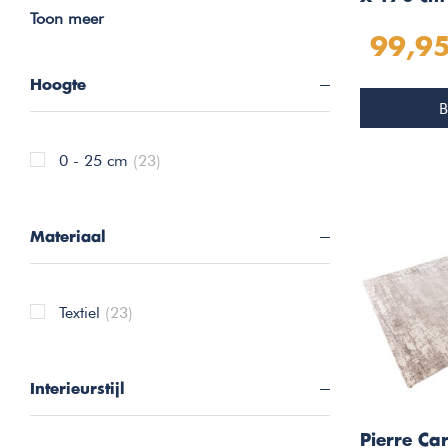
Toon meer
Taupe 50
99,9
Hoogte
B
0 - 25 cm
(23)
Materiaal
Textiel
(23)
Interieurstijl
Pierre Ca