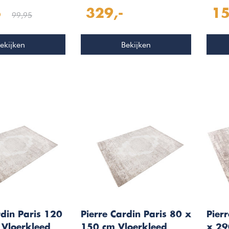
Taupe 504
Taup
5
329,-
15
99,95
ekijken
Bekijken
rdin Paris 120
Pierre Cardin Paris 80 x
Pier
 Vloerkleed
150 cm Vloerkleed
x 29