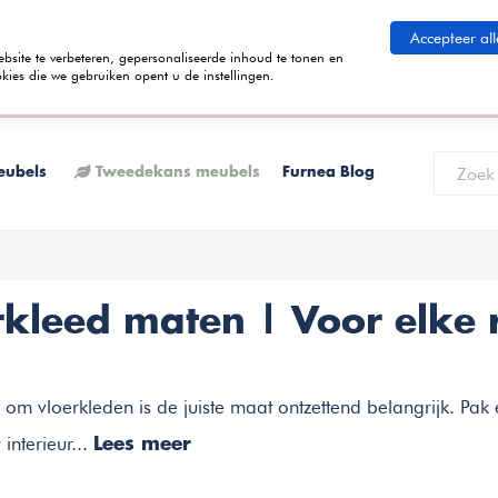
eid betalen
Accepteer all
ite te verbeteren, gepersonaliseerde inhoud te tonen en
kies die we gebruiken opent u de instellingen.
 termijnen kunt betalen? Tijdens het bestelproces kun je kiezen voor de
K
eubels
Tweedekans meubels
Furnea Blog
rkleed maten | Voor elke 
 om vloerkleden is de juiste maat ontzettend belangrijk. Pak 
 interieur...
Lees meer