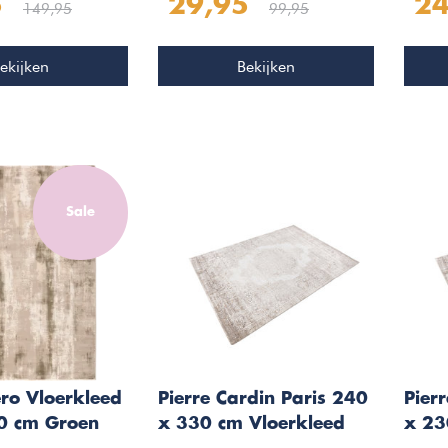
5
29,95
24
Bloe
149,95
99,95
ekijken
Bekijken
Sale
ero Vloerkleed
Pierre Cardin Paris 240
Pier
0 cm Groen
x 330 cm Vloerkleed
x 23