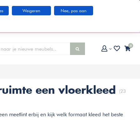
Klantenservice
es
Weigeren
Nee, pas aan
larna IN3 betaaloptie
0
ruimte een vloerkleed
(23
een meetlint erbij en kijk welk formaat kleed het beste