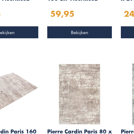
4
Taupe 504
Taup
5
59,95
24
ekijken
Bekijken
rdin Paris 160
Pierre Cardin Paris 80 x
Pier