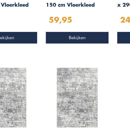
 Vloerkleed
150 cm Vloerkleed
x 29
3
Taupe 503
Zilv
59,95
24
ekijken
Bekijken