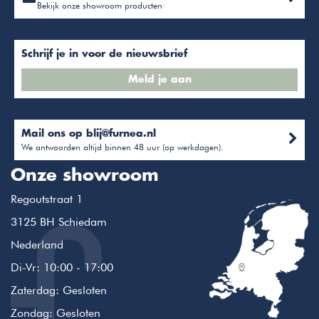
Bekijk onze showroom producten
Schrijf je in voor de nieuwsbrief
Meld je aan
Mail ons op
blij@furnea.nl
We antwoorden altijd binnen 48 uur (op werkdagen).
Onze showroom
Regoutstraat 1
3125 BH Schiedam
Nederland
Di-Vr: 10:00 - 17:00
Zaterdag: Gesloten
Zondag: Gesloten