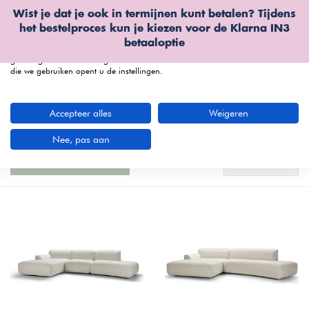
Wist je dat je ook in termijnen kunt betalen? Tijdens
Wij gebruiken cookies
het bestelproces kun je kiezen voor de
Klarna IN3
We kunnen deze plaatsen voor analyse van onze bezoekersgegevens, om
betaaloptie
onze website te verbeteren, gepersonaliseerde inhoud te tonen en om u een
geweldige website-ervaring te bieden. Voor meer informatie over de cookies
die we gebruiken opent u de instellingen.
menu
Accepteer alles
Weigeren
Emily bankstel | De Perfecte Keuze voor
Jouw Interieur
(26 artikelen)
Nee, pas aan
Standaard
Filters