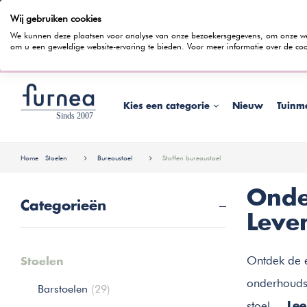
Wij gebruiken cookies
100 dagen bedenktijd
Gratis bezorging
Rentevrij gespr
We kunnen deze plaatsen voor analyse van onze bezoekersgegevens, om onze webs
om u een geweldige website-ervaring te bieden. Voor meer informatie over de coo
Wist je dat je ook in
Kies een categorie
Nieuw
Tuinm
Home
Stoelen
Bureaustoel
Stoffen bureaustoel
Onde
Categorieën
Leve
Ontdek de e
Stoelen
onderhoudsp
Barstoelen
(29)
stoel....
Le