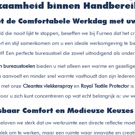
zaamheid binnen Handberei
t de Comfortabele Werkdag met uw
d die nooit lijkt te stoppen, beseffen we bij Furnea dat het 
t en stijl samenkomen om u een ideale werkomgeving te bie
eit? Een perfecte bureaustoel die zowel uitnodigend als onder
en bureaustoelen
bieden u niet alleen een warme en gezellige
anvoelt en minder snel warmte vasthoudt dan zijn lederen
 met onze
Cleantex vlekkenspray
en
Royal Textile Protector
is
oor u zich kunt concentreren op wat echt belangrijk is: uw we
baar Comfort en Modieuze Keuzes
eloven we sterk dat uw werkruimte een directe reflectie moet z
plek om te werken, maar een ruimte waar innovatie en creativ