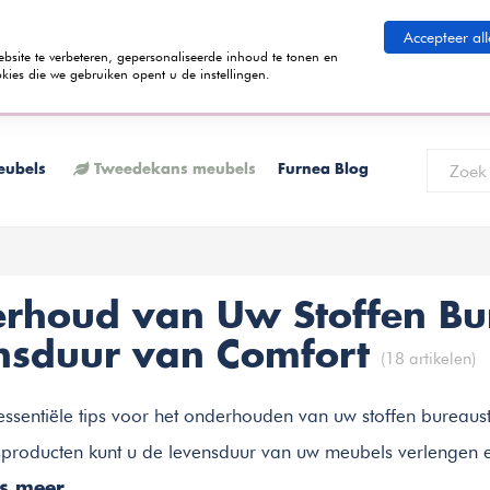
eid betalen
Accepteer all
ite te verbeteren, gepersonaliseerde inhoud te tonen en
kies die we gebruiken opent u de instellingen.
 termijnen kunt betalen? Tijdens het bestelproces kun je kiezen voor de
K
eubels
Tweedekans meubels
Furnea Blog
rhoud van Uw Stoffen Bur
nsduur van Comfort
(18 artikelen)
ssentiële tips voor het onderhouden van uw stoffen bureaust
roducten kunt u de levensduur van uw meubels verlengen en
es meer