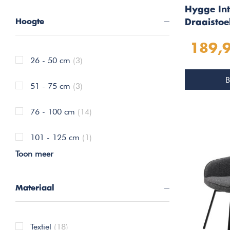
Hygge Int
Hoogte
Draaistoe
Zwart
189,
26 - 50 cm
(3)
B
51 - 75 cm
(3)
76 - 100 cm
(14)
101 - 125 cm
(1)
Toon meer
Materiaal
Textiel
(18)