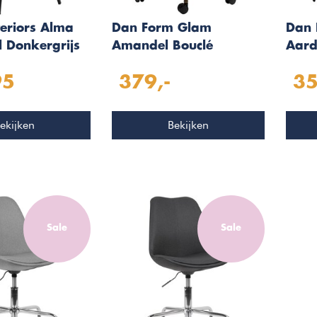
eriors Alma
Dan Form Glam
Dan 
l Donkergrijs
Amandel Bouclé
Aard
Bureaustoel
Bure
95
379,-
35
ekijken
Bekijken
Sale
Sale