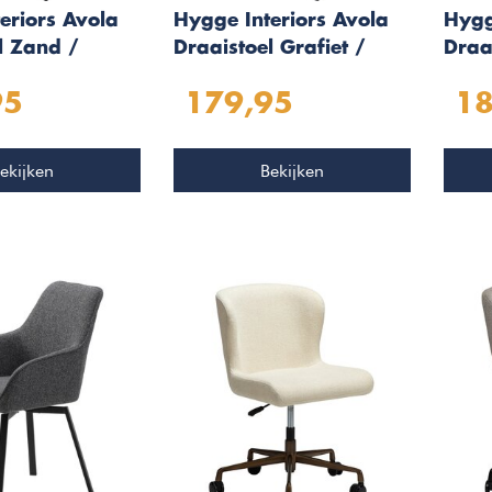
eriors Avola
Hygge Interiors Avola
Hygg
l Zand /
Draaistoel Grafiet /
Draa
Zwart
Zwar
95
179,95
18
ekijken
Bekijken