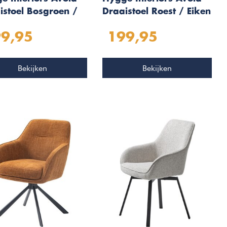
istoel Bosgroen /
Draaistoel Roest / Eiken
n
9,95
199,95
Bekijken
Bekijken