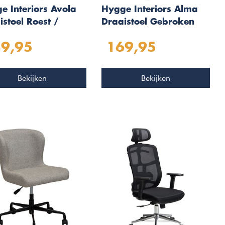
e Interiors Avola
Hygge Interiors Alma
istoel Roest /
Draaistoel Gebroken
t
Wit Bouclé
9,95
169,95
Bekijken
Bekijken