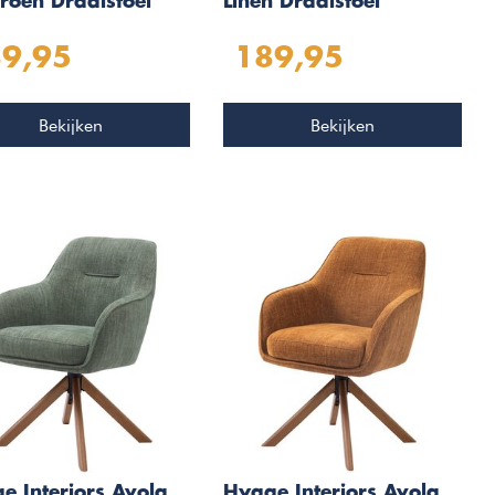
roen Draaistoel
Linen Draaistoel
9,95
189,95
Bekijken
Bekijken
e Interiors Avola
Hygge Interiors Avola