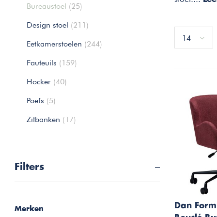
Bureaustoel
(25)
Design stoel
(211)
14
Eetkamerstoelen
(244)
Fauteuils
(159)
Hocker
(40)
Poefs
(5)
Zitbanken
(17)
Filters
Dan Form
Merken