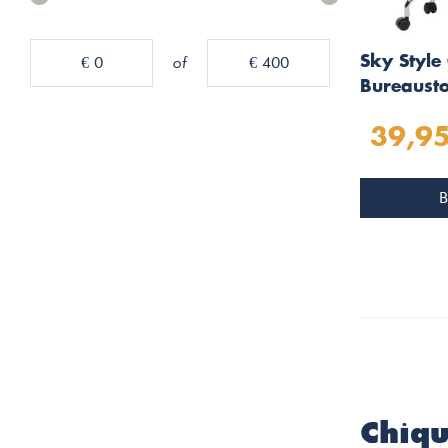
€ 0
of
€ 400
Sky Style
Bureaustoe
39,9
B
Chiqu