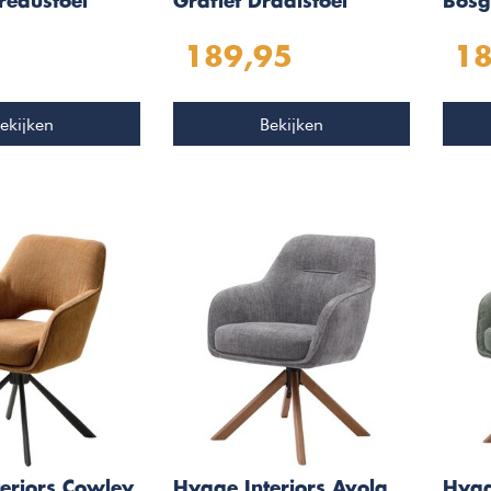
reaustoel
Grafiet Draaistoel
Bosg
189,95
18
ekijken
Bekijken
eriors Cowley
Hygge Interiors Avola
Hygg