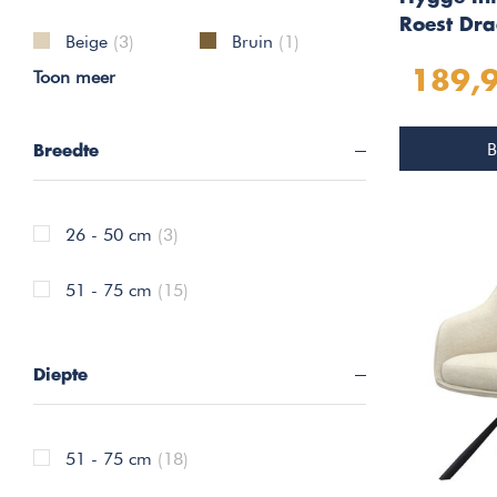
Roest Dra
Beige
(3)
Bruin
(1)
Toon meer
189,
B
Breedte
26 - 50 cm
(3)
51 - 75 cm
(15)
Diepte
51 - 75 cm
(18)