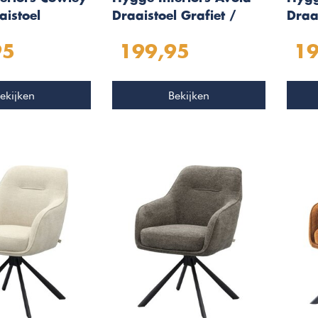
aistoel
Draaistoel Grafiet /
Draa
Eiken
Eike
95
199,95
19
ekijken
Bekijken