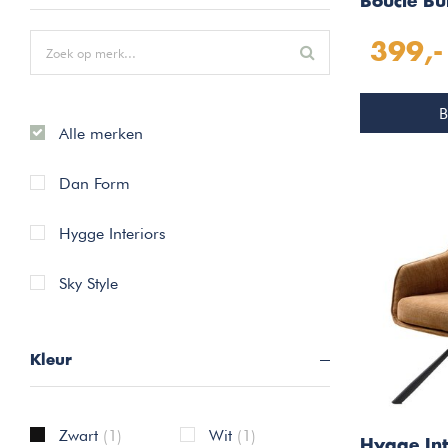
Bouclé Bu
399,-
B
Alle merken
Dan Form
Hygge Interiors
Sky Style
Kleur
Zwart
(1)
Wit
(1)
Hygge Int