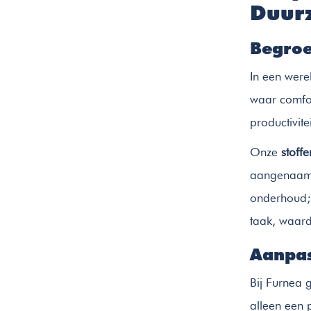
Duur
Begroe
In een werel
waar comfor
productivit
Onze
stoff
aangenaam a
onderhoud;
taak, waard
Aanpas
Bij Furnea g
alleen een 