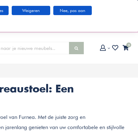
Klantenservice
es
Weigeren
Nee, pas aan
larna IN3 betaaloptie
0
eaustoel: Een
oel van Furnea. Met de juiste zorg en
 jarenlang genieten van uw comfortabele en stijlvolle