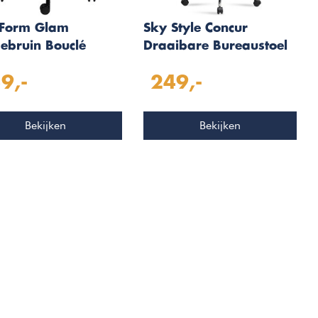
Form Glam
Sky Style Concur
ebruin Bouclé
Draaibare Bureaustoel
austoel
Zwart
9,-
249,-
Bekijken
Bekijken