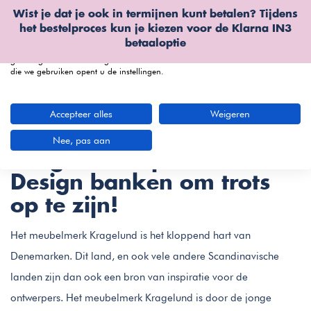
Wist je dat je ook in termijnen kunt betalen? Tijdens
Wij gebruiken cookies
het bestelproces kun je kiezen voor de
Klarna IN3
We kunnen deze plaatsen voor analyse van onze bezoekersgegevens, om
betaaloptie
onze website te verbeteren, gepersonaliseerde inhoud te tonen en om u een
geweldige website-ervaring te bieden. Voor meer informatie over de cookies
die we gebruiken opent u de instellingen.
menu
Accepteer alles
Weigeren
Kragelund
(130 artikelen)
Nee, pas aan
Kragelund bij Furnea |
Design banken om trots
op te zijn!
Het meubelmerk Kragelund is het kloppend hart van
Denemarken. Dit land, en ook vele andere Scandinavische
landen zijn dan ook een bron van inspiratie voor de
ontwerpers. Het meubelmerk Kragelund is door de jonge