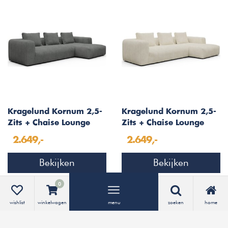
Kragelund Kornum 2,5-
Kragelund Kornum 2,5-
Zits + Chaise Lounge
Zits + Chaise Lounge
Grijs Bouclé
Gebroken Wit Bouclé
2.649,-
2.649,-
Bekijken
Bekijken
0
wishlist
winkelwagen
menu
zoeken
home