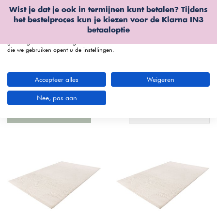
Wist je dat je ook in termijnen kunt betalen? Tijdens
Wij gebruiken cookies
het bestelproces kun je kiezen voor de
Klarna IN3
We kunnen deze plaatsen voor analyse van onze bezoekersgegevens, om
betaaloptie
onze website te verbeteren, gepersonaliseerde inhoud te tonen en om u een
geweldige website-ervaring te bieden. Voor meer informatie over de cookies
die we gebruiken opent u de instellingen.
menu
Accepteer alles
Weigeren
Polypropyleen vloerkleden bij Furnea
(39
artikelen)
Nee, pas aan
Nieuwste producten
Filters