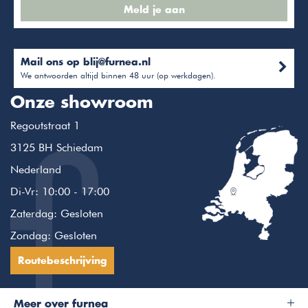
Meld je aan
Mail ons op
blij@furnea.nl
We antwoorden altijd binnen 48 uur (op werkdagen).
Onze showroom
Regoutstraat 1
3125 BH Schiedam
Nederland
Di-Vr: 10:00 - 17:00
Zaterdag: Gesloten
Zondag: Gesloten
Routebeschrijving
Meer over furnea