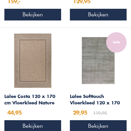
159,-
129,95
Bekijken
Bekijken
Sale
Lalee Costa 120 x 170
Lalee Softtouch
cm Vloerkleed Nature
Vloerkleed 120 x 170
305
cm Pastel Groen
119,95
44,95
29,95
Bekijken
Bekijken