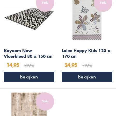
Sale
Sale
Kayoom Now
Lalee Happy Kids 120 x
Vloerkleed 80 x 150 cm
170 cm
Zwart/Creme
Kindervloerkleed
39,95
79,95
14,95
24,95
Bloemen
Bekijken
Bekijken
Sale