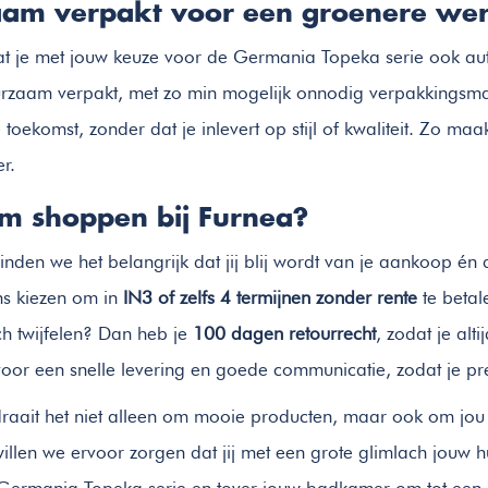
am verpakt voor een groenere wer
dat je met jouw keuze voor de Germania Topeka serie ook aut
zaam verpakt, met zo min mogelijk onnodig verpakkingsmate
toekomst, zonder dat je inlevert op stijl of kwaliteit. Zo m
r.
 shoppen bij Furnea?
vinden we het belangrijk dat jij blij wordt van je aankoop é
ons kiezen om in
IN3 of zelfs 4 termijnen zonder rente
te betal
ch twijfelen? Dan heb je
100 dagen retourrecht
, zodat je alt
oor een snelle levering en goede communicatie, zodat je 
draait het niet alleen om mooie producten, maar ook om jou a
willen we ervoor zorgen dat jij met een grote glimlach jouw 