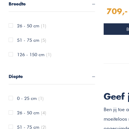
Breedte
Twee
709,-
26 - 50 cm
(1)
B
51 - 75 cm
(5)
126 - 150 cm
(1)
Diepte
Geef
0 - 25 cm
(1)
Ben jij toe
26 - 50 cm
(4)
moeiteloos 
51 - 75 cm
(2)
opgeruimde