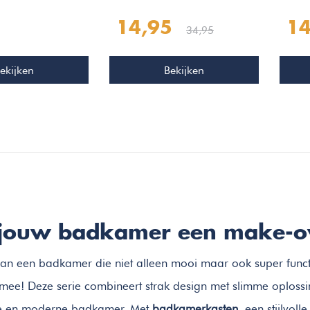
14,95
14
34,95
ekijken
Bekijken
 jouw badkamer een make-o
 aan een badkamer die niet alleen mooi maar ook super func
mee! Deze serie combineert strak design met slimme oplossing
 en moderne badkamer. Met
badkamerkasten
, een stijlvoll