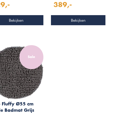
9,-
389,-
Bekijken
Bekijken
Sale
e Fluffy Ø55 cm
e Badmat Grijs