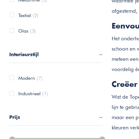
waarmee je 
afgestemd, 
Textiel
(2)
Eenvou
Glas
(3)
Het onderho
schoon en v
Interieurstijl
meteen een 
voordelig é
Modern
(7)
Creëer
Industrieel
(1)
Wat de Tope
lijn te gebr
maar een pe
Prijs
kleuren verk