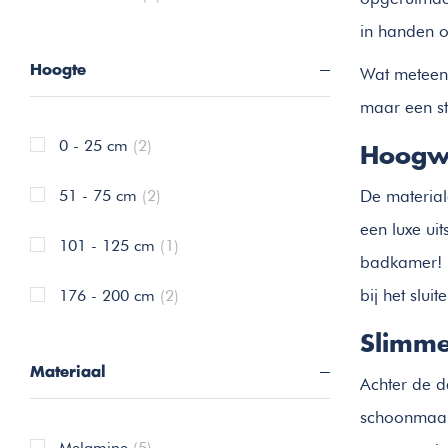
in handen o
Hoogte
Wat meteen 
maar een st
0 - 25 cm
(2)
Hoogwa
51 - 75 cm
(2)
De material
een luxe ui
101 - 125 cm
(1)
badkamer! D
bij het slui
176 - 200 cm
(2)
Slimme
Materiaal
Achter de d
schoonmaaks
Melamine
(5)