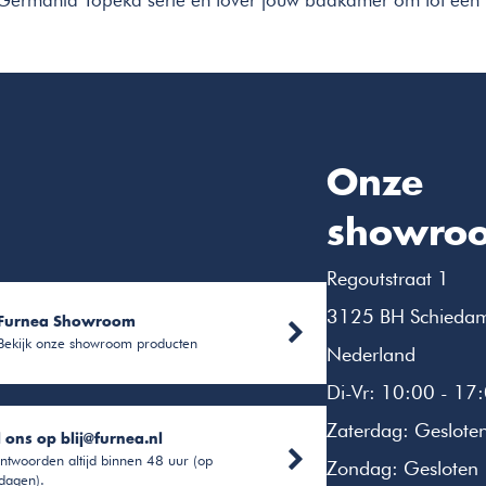
Germania Topeka serie en tover jouw badkamer om tot een 
Onze
showro
Regoutstraat 1
3125 BH Schieda
Furnea Showroom
Bekijk onze showroom producten
Nederland
Di-Vr: 10:00 - 17
Zaterdag: Geslote
l ons op
blij@furnea.nl
ntwoorden altijd binnen 48 uur (op
Zondag: Gesloten
dagen).