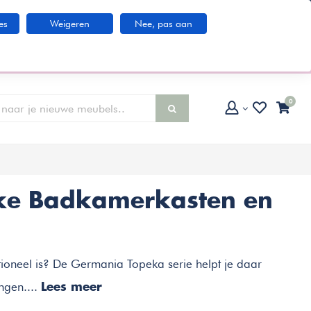
Klantenservice
es
Weigeren
Nee, pas aan
larna IN3 betaaloptie
0
kke Badkamerkasten en
tioneel is? De Germania Topeka serie helpt je daar
ngen....
Lees meer