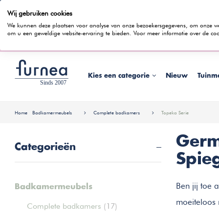
Wij gebruiken cookies
100 dagen bedenktijd
Gratis bezorging
Rentevrij gespr
We kunnen deze plaatsen voor analyse van onze bezoekersgegevens, om onze webs
om u een geweldige website-ervaring te bieden. Voor meer informatie over de coo
Wist je dat je ook in
Kies een categorie
Nieuw
Tuinm
Home
Badkamermeubels
Complete badkamers
Topeka Serie
Germ
Categorieën
Spie
Ben jij toe
Badkamermeubels
moeiteloos 
Complete badkamers
(17)