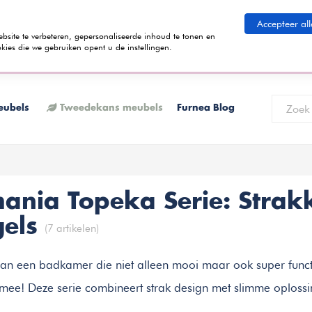
eid betalen
Accepteer all
ite te verbeteren, gepersonaliseerde inhoud te tonen en
kies die we gebruiken opent u de instellingen.
 termijnen kunt betalen? Tijdens het bestelproces kun je kiezen voor de
K
eubels
Tweedekans meubels
Furnea Blog
ania Topeka Serie: Stra
gels
(7 artikelen)
 aan een badkamer die niet alleen mooi maar ook super func
mee! Deze serie combineert strak design met slimme oplossi