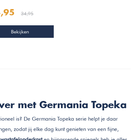
,95
34,95
Bekijken
ver met Germania Topeka
tioneel is? De Germania Topeka serie helpt je daar
en, zodat jij elke dag kunt genieten van een fijne,
e
wastafelonderkast
en bijpassende spiegels heb je alles