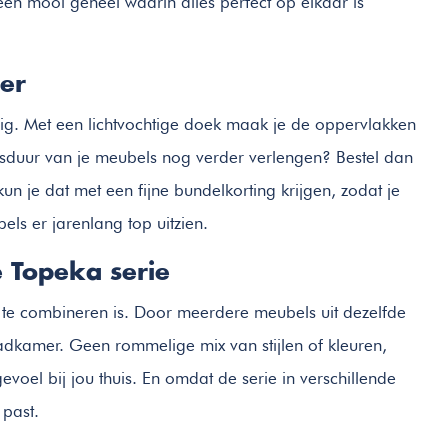
n mooi geheel waarin alles perfect op elkaar is
er
g. Met een lichtvochtige doek maak je de oppervlakken
ensduur van je meubels nog verder verlengen? Bestel dan
 je dat met een fijne bundelkorting krijgen, zodat je
ls er jarenlang top uitzien.
e Topeka serie
r te combineren is. Door meerdere meubels uit dezelfde
 badkamer. Geen rommelige mix van stijlen of kleuren,
voel bij jou thuis. En omdat de serie in verschillende
 past.