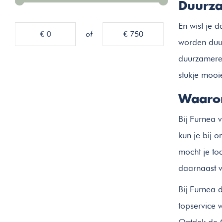
Duurza
En wist je 
€ 0
of
€ 750
worden duur
duurzamere 
stukje mooie
Waarom
Bij Furnea 
kun je bij 
mocht je to
daarnaast v
Bij Furnea 
topservice 