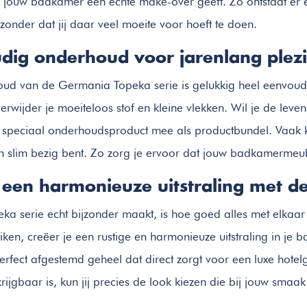
jouw badkamer een echte make-over geeft. Zo ontstaat er ee
zonder dat jij daar veel moeite voor hoeft te doen.
dig onderhoud voor jarenlang plezi
ud van de Germania Topeka serie is gelukkig heel eenvoudi
erwijder je moeiteloos stof en kleine vlekken. Wil je de lev
speciaal onderhoudsproduct mee als productbundel. Vaak kun
n slim bezig bent. Zo zorg je ervoor dat jouw badkamermeube
 een harmonieuze uitstraling met d
ka serie echt bijzonder maakt, is hoe goed alles met elkaa
uiken, creëer je een rustige en harmonieuze uitstraling in je
rfect afgestemd geheel dat direct zorgt voor een luxe hotelge
rijgbaar is, kun jij precies de look kiezen die bij jouw smaak