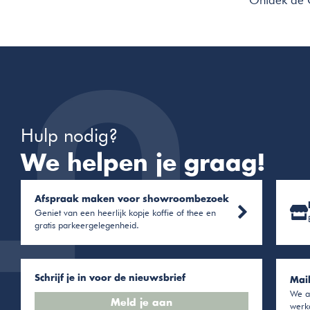
Ontdek de 
Hulp nodig?
We helpen je graag!
Afspraak maken voor showroombezoek
Geniet van een heerlijk kopje koffie of thee en
gratis parkeergelegenheid.
Schrijf je in voor de nieuwsbrief
Mai
We a
Meld je aan
werk