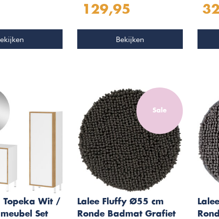
129,95
32
ekijken
Bekijken
Sale
 Topeka Wit /
Lalee Fluffy Ø55 cm
Lale
dmeubel Set
Ronde Badmat Grafiet
Rond