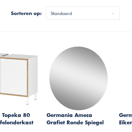
Standaard
Sorteren op:
 Topeka 80
Germania Ameca
Germ
felonderkast
Grafiet Ronde Spiegel
Eike
en
60 cm
Laag