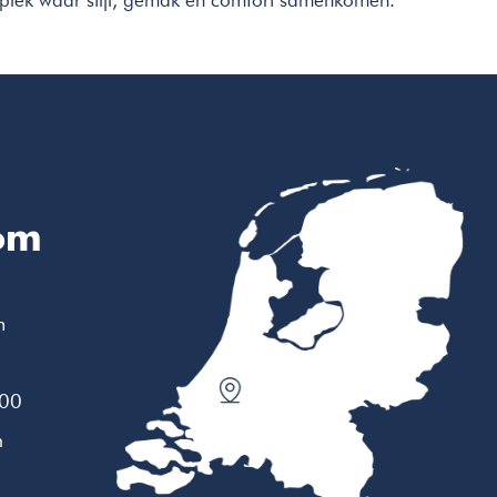
plek waar stijl, gemak en comfort samenkomen.
om
m
:00
n