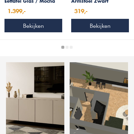
Eettafel Glas / Mocha
Armstoel Zwart
Essenhout
Kunstleer/Mocha
1.399,-
319,-
Essenhout
Bekijken
Bekijken