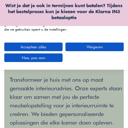
Wist je dat je ook in termijnen kunt betalen? Tijdens
Wij gebruiken cookies
het bestelproces kun je kiezen voor de
Klarna IN3
We kunnen deze plaatsen voor analyse van onze bezoekersgegevens, om
betaaloptie
onze website te verbeteren, gepersonaliseerde inhoud te tonen en om u een
geweldige website-ervaring te bieden. Voor meer informatie over de cookies
die we gebruiken opent u de instellingen.
menu
Accepteer alles
Weigeren
Nee, pas aan
Interieuradvies
op maat
Transformeer je huis met ons op maat
gemaakte interieuradvies. Onze experts staan
klaar om samen met jou de perfecte
meubelopstelling voor je interieurruimte te
creëren. We bieden gepersonaliseerde
oplossingen die elke kamer doen opleven.