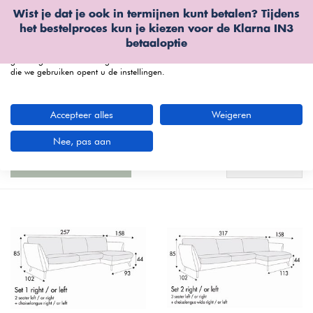
Wist je dat je ook in termijnen kunt betalen? Tijdens
Wij gebruiken cookies
het bestelproces kun je kiezen voor de
Klarna IN3
We kunnen deze plaatsen voor analyse van onze bezoekersgegevens, om
betaaloptie
onze website te verbeteren, gepersonaliseerde inhoud te tonen en om u een
geweldige website-ervaring te bieden. Voor meer informatie over de cookies
die we gebruiken opent u de instellingen.
menu
Accepteer alles
Weigeren
Stella bankstel zelf samenstellen bij
Furnea
(44 artikelen)
Nee, pas aan
Standaard
Filters