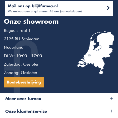
Mail ons op
blij@furnea.nl
We antwoorden altijd binnen 48 uur (op werkdagen).
Onze showroom
Regoutstraat 1
3125 BH Schiedam
Nederland
Di-Vr: 10:00 - 17:00
Zaterdag: Gesloten
Zondag: Gesloten
Routebeschrijving
Meer over furnea
Onze klantenservice