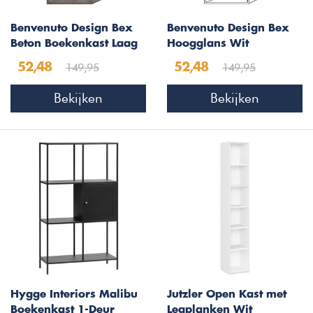
Benvenuto Design Bex
Benvenuto Design Bex
Beton Boekenkast Laag
Hoogglans Wit
Boekenkast Laag
149,95
149,95
52,48
52,48
Bekijken
Bekijken
Hygge Interiors Malibu
Jutzler Open Kast met
Boekenkast 1-Deur
Legplanken Wit