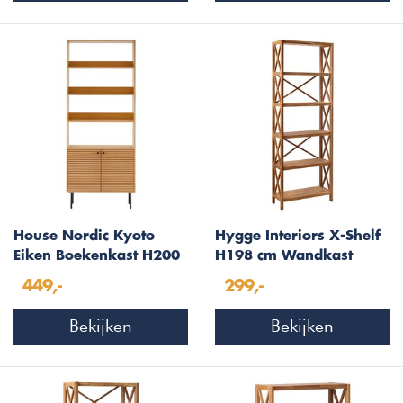
House Nordic Kyoto
Hygge Interiors X-Shelf
Eiken Boekenkast H200
H198 cm Wandkast
cm
Eiken 6-Planken
449,-
299,-
Bekijken
Bekijken