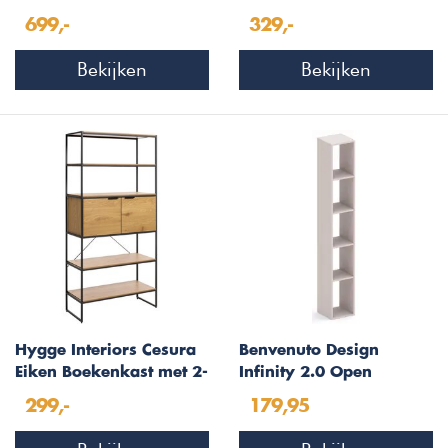
met 4-Planken
Eiken & Zwart 180 cm
699,-
329,-
Hoog
Bekijken
Bekijken
Hygge Interiors Cesura
Benvenuto Design
Eiken Boekenkast met 2-
Infinity 2.0 Open
Deuren
Boekenkast Cashmere
299,-
179,95