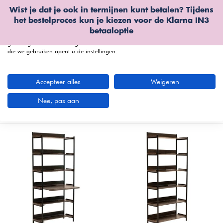
Wist je dat je ook in termijnen kunt betalen? Tijdens
Wij gebruiken cookies
het bestelproces kun je kiezen voor de
Klarna IN3
We kunnen deze plaatsen voor analyse van onze bezoekersgegevens, om
betaaloptie
onze website te verbeteren, gepersonaliseerde inhoud te tonen en om u een
geweldige website-ervaring te bieden. Voor meer informatie over de cookies
die we gebruiken opent u de instellingen.
menu
Accepteer alles
Weigeren
Boekenkasten bij Furnea
(63 artikelen)
Nee, pas aan
Nieuwste producten
Filters