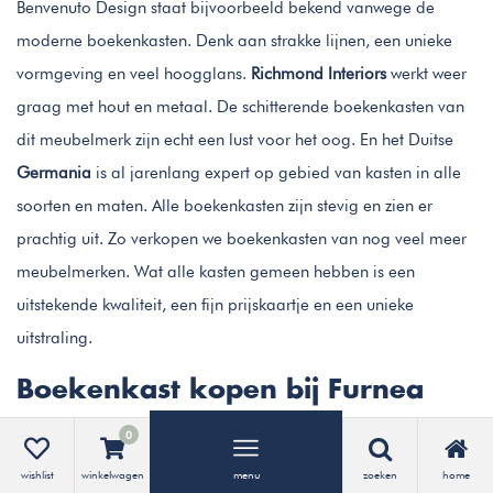
Benvenuto Design staat bijvoorbeeld bekend vanwege de
moderne boekenkasten. Denk aan strakke lijnen, een unieke
vormgeving en veel hoogglans.
Richmond Interiors
werkt weer
graag met hout en metaal. De schitterende boekenkasten van
dit meubelmerk zijn echt een lust voor het oog. En het Duitse
Germania
is al jarenlang expert op gebied van kasten in alle
soorten en maten. Alle boekenkasten zijn stevig en zien er
prachtig uit. Zo verkopen we boekenkasten van nog veel meer
meubelmerken. Wat alle kasten gemeen hebben is een
uitstekende kwaliteit, een fijn prijskaartje en een unieke
uitstraling.
Boekenkast kopen bij Furnea
Stapels boeken in de hoek van de kamer behoren tot het
0
verleden met een mooie boekenkast. Onze inkopers reizen de
wishlist
winkelwagen
menu
zoeken
home