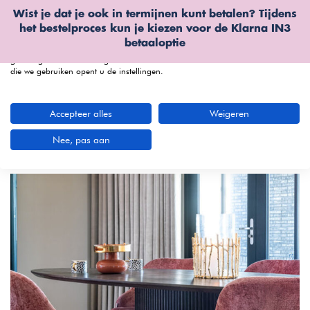
Wist je dat je ook in termijnen kunt betalen? Tijdens
Wij gebruiken cookies
het bestelproces kun je kiezen voor de
Klarna IN3
We kunnen deze plaatsen voor analyse van onze bezoekersgegevens, om
betaaloptie
onze website te verbeteren, gepersonaliseerde inhoud te tonen en om u een
geweldige website-ervaring te bieden. Voor meer informatie over de cookies
die we gebruiken opent u de instellingen.
menu
Accepteer alles
Weigeren
Complete woonkamers bij Furnea | Mix &
Match
Nee, pas aan