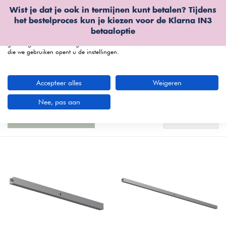
Wist je dat je ook in termijnen kunt betalen? Tijdens
Wij gebruiken cookies
het bestelproces kun je kiezen voor de
Klarna IN3
We kunnen deze plaatsen voor analyse van onze bezoekersgegevens, om
betaaloptie
onze website te verbeteren, gepersonaliseerde inhoud te tonen en om u een
geweldige website-ervaring te bieden. Voor meer informatie over de cookies
die we gebruiken opent u de instellingen.
menu
Accepteer alles
Weigeren
LED verlichting voor je Jutzler kledingkast
bestel je bij Furnea
(10 artikelen)
Nee, pas aan
Standaard
Filters