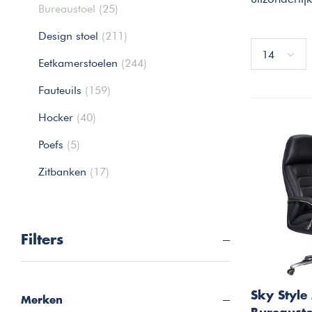
Bureaustoel
(25)
Design stoel
(211)
14
Eetkamerstoelen
(244)
Fauteuils
(159)
Hocker
(40)
Poefs
(5)
Zitbanken
(17)
Filters
Sky Styl
Merken