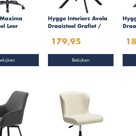
e Maxima
Hygge Interiors Avola
Hygg
el Leer
Draaistoel Grafiet /
Draa
Zwart
Zwar
179,95
18
ekijken
Bekijken