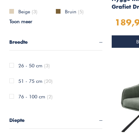
Grafiet D
Beige
(3)
Bruin
(5)
Toon meer
189,
B
Breedte
26 - 50 cm
(3)
51 - 75 cm
(20)
76 - 100 cm
(2)
Diepte