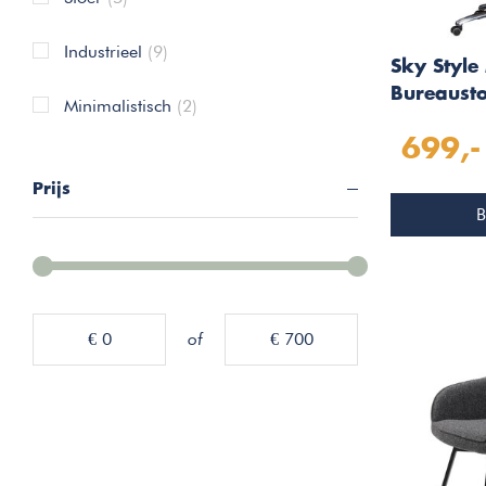
Industrieel
(9)
Sky Styl
Bureausto
Minimalistisch
(2)
Caramel
699,-
Prijs
B
€ 0
of
€ 700