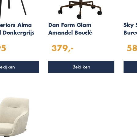
eriors Alma
Dan Form Glam
Sky 
l Donkergrijs
Amandel Bouclé
Bure
Bureaustoel
95
379,-
58
ekijken
Bekijken