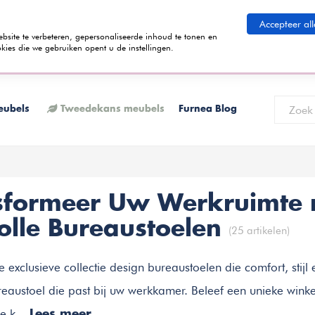
eid betalen
Accepteer all
ite te verbeteren, gepersonaliseerde inhoud te tonen en
kies die we gebruiken opent u de instellingen.
 termijnen kunt betalen? Tijdens het bestelproces kun je kiezen voor de
K
eubels
Tweedekans meubels
Furnea Blog
sformeer Uw Werkruimte
volle Bureaustoelen
(25 artikelen)
 exclusieve collectie design bureaustoelen die comfort, stijl
reaustoel die past bij uw werkkamer. Beleef een unieke winke
ke k...
Lees meer