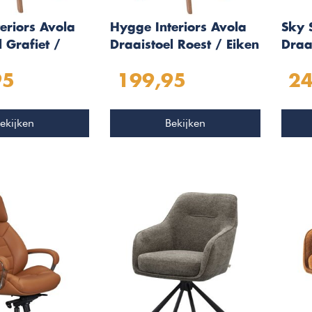
eriors Avola
Hygge Interiors Avola
Sky 
 Grafiet /
Draaistoel Roest / Eiken
Draa
Zwar
95
199,95
24
ekijken
Bekijken