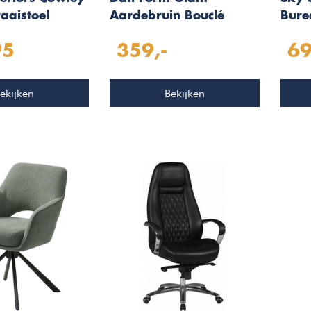
raaistoel
Aardebruin Bouclé
Bure
Bureaustoel
Donk
95
359,-
69
ekijken
Bekijken