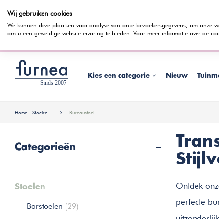
Wij gebruiken cookies
100 dagen bedenktijd
Gratis bezorging
Rentevrij gespr
We kunnen deze plaatsen voor analyse van onze bezoekersgegevens, om onze webs
om u een geweldige website-ervaring te bieden. Voor meer informatie over de coo
Wist je dat je ook in
Kies een categorie
Nieuw
Tuinm
Home
Stoelen
Bureaustoel
Tran
Categorieën
Stijl
Ontdek onze
Stoelen
perfecte bu
Barstoelen
(29)
uitzonderlij