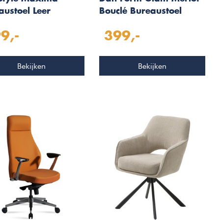
austoel Leer
Bouclé Bureaustoel
erbruin
9,-
399,-
Bekijken
Bekijken