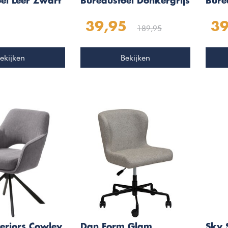
el Leer Zwart
Bureaustoel Donkergrijs
Burea
39,95
39
189,95
ekijken
Bekijken
eriors Cowley
Dan Form Glam
Sky 