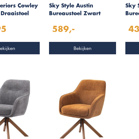
eriors Cowley
Sky Style Austin
Sky 
Draaistoel
Bureaustoel Zwart
Bure
95
589,-
43
ekijken
Bekijken