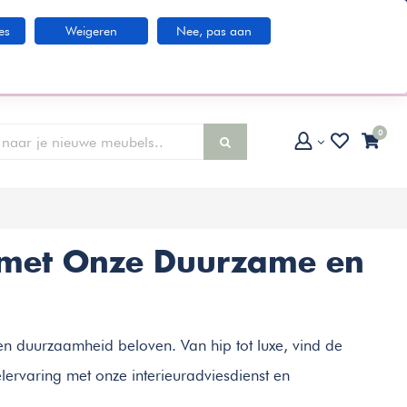
Klantenservice
es
Weigeren
Nee, pas aan
larna IN3 betaaloptie
0
 met Onze Duurzame en
 en duurzaamheid beloven. Van hip tot luxe, vind de
lervaring met onze interieuradviesdienst en