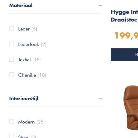
Materiaal
Hygge Int
Draaistoel
Eiken
Leder
(5)
199,
Lederlook
(2)
B
Textiel
(18)
Chenille
(10)
Interieurstijl
Modern
(25)
Stoer
(5)