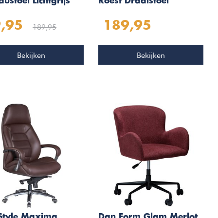
ustoel Lichtgrijs
Roest Draaistoel
,95
189,95
189,95
Bekijken
Bekijken
Style Maxima
Dan Form Glam Merlot