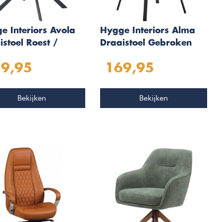
e Interiors Avola
Hygge Interiors Alma
istoel Roest /
Draaistoel Gebroken
t
Wit Bouclé
9,95
169,95
Bekijken
Bekijken