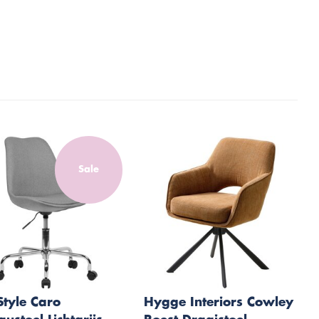
Sale
Style Caro
Hygge Interiors Cowley