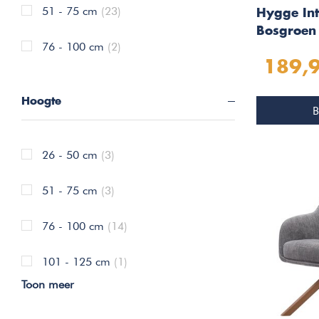
51 - 75 cm
(23)
Hygge Int
Bosgroen 
76 - 100 cm
(2)
189,
Hoogte
B
26 - 50 cm
(3)
51 - 75 cm
(3)
76 - 100 cm
(14)
101 - 125 cm
(1)
Toon meer