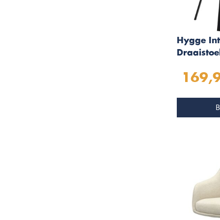
Hygge Int
Draaistoe
Bouclé
169,
B