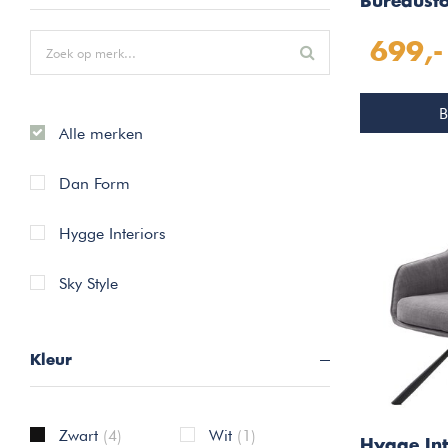
Bureausto
699,-
B
Alle merken
Dan Form
Hygge Interiors
Sky Style
Kleur
Zwart
(4)
Wit
(1)
Hygge Int