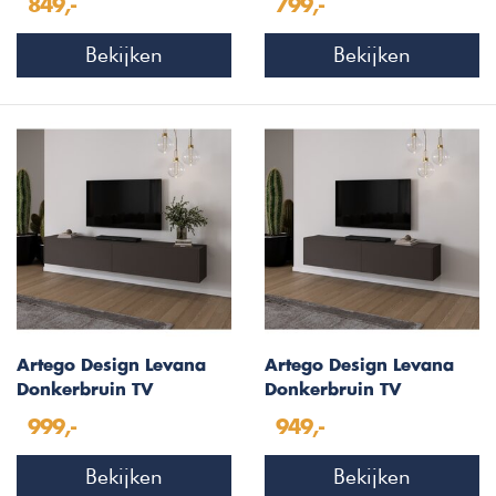
849,-
799,-
Bekijken
Bekijken
Artego Design Levana
Artego Design Levana
Donkerbruin TV
Donkerbruin TV
Wandmeubel 243 cm
Wandmeubel 203 cm
999,-
949,-
Bekijken
Bekijken