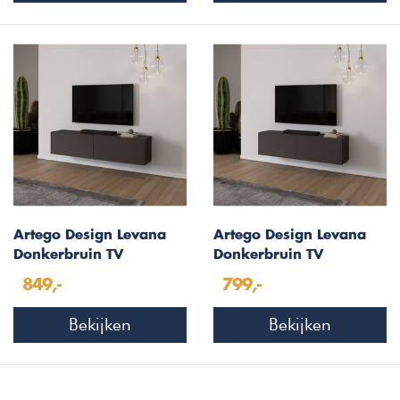
Artego Design Levana
Artego Design Levana
Donkerbruin TV
Donkerbruin TV
Wandmeubel 183 cm
Wandmeubel 163 cm
849,-
799,-
Bekijken
Bekijken