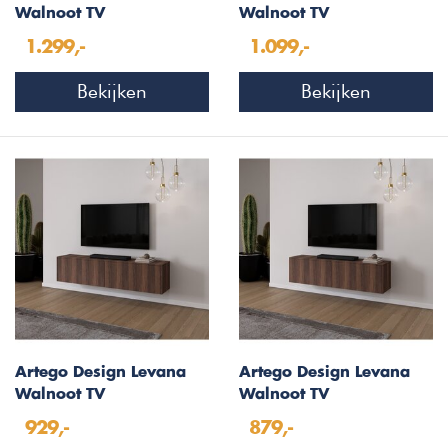
Walnoot TV
Walnoot TV
Wandmeubel 243 cm
Wandmeubel 203 cm
1.299,-
1.099,-
Bekijken
Bekijken
Artego Design Levana
Artego Design Levana
Walnoot TV
Walnoot TV
Wandmeubel 183 cm
Wandmeubel 163 cm
929,-
879,-