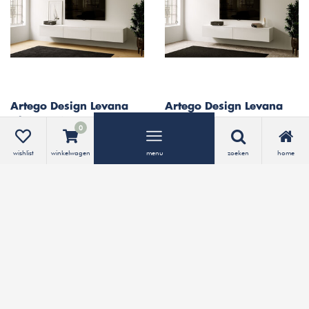
Artego Design Levana
Artego Design Levana
Alpine Wit 270 cm TV
Alpine Wit 240 cm TV
0
Wandmeubel
Wandmeubel
1.379,-
1.049,-
wishlist
winkelwagen
menu
zoeken
home
Bekijken
Bekijken