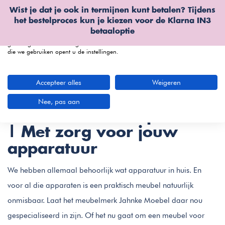
Wist je dat je ook in termijnen kunt betalen? Tijdens
Wij gebruiken cookies
het bestelproces kun je kiezen voor de
Klarna IN3
We kunnen deze plaatsen voor analyse van onze bezoekersgegevens, om
betaaloptie
onze website te verbeteren, gepersonaliseerde inhoud te tonen en om u een
geweldige website-ervaring te bieden. Voor meer informatie over de cookies
die we gebruiken opent u de instellingen.
menu
Accepteer alles
Weigeren
Jahnke Moebel
(4 artikelen)
Nee, pas aan
Jahnke Moebel bij Furnea
| Met zorg voor jouw
apparatuur
We hebben allemaal behoorlijk wat apparatuur in huis. En
voor al die apparaten is een praktisch meubel natuurlijk
onmisbaar. Laat het meubelmerk Jahnke Moebel daar nou
gespecialiseerd in zijn. Of het nu gaat om een meubel voor