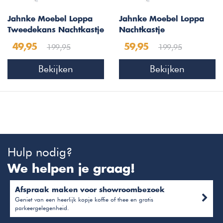
Jahnke Moebel Loppa
Jahnke Moebel Loppa
Tweedekans Nachtkastje
Nachtkastje
199,95
199,95
49,95
59,95
Bekijken
Bekijken
Hulp nodig?
We helpen je graag!
Afspraak maken voor showroombezoek
Geniet van een heerlijk kopje koffie of thee en gratis
parkeergelegenheid.