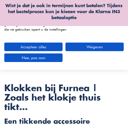
Wist je dat je ook in termijnen kunt betalen? Tijdens
Wij gebruiken cookies
het bestelproces kun je kiezen voor de
Klarna IN3
We kunnen deze plaatsen voor analyse van onze bezoekersgegevens, om
betaaloptie
onze website te verbeteren, gepersonaliseerde inhoud te tonen en om u een
geweldige website-ervaring te bieden. Voor meer informatie over de cookies
die we gebruiken opent u de instellingen.
menu
Accepteer alles
Weigeren
Klokken bij Furnea
(0 artikelen)
Nee, pas aan
Nieuwste producten
Filters
Klokken bij Furnea |
Zoals het klokje thuis
tikt...
Een tikkende accessoire