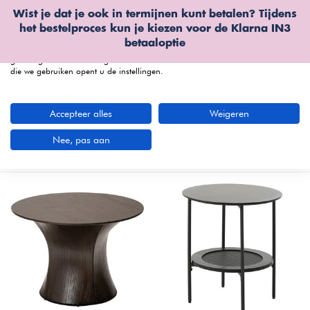
Wist je dat je ook in termijnen kunt betalen? Tijdens
Wij gebruiken cookies
het bestelproces kun je kiezen voor de
Klarna IN3
We kunnen deze plaatsen voor analyse van onze bezoekersgegevens, om
betaaloptie
onze website te verbeteren, gepersonaliseerde inhoud te tonen en om u een
geweldige website-ervaring te bieden. Voor meer informatie over de cookies
die we gebruiken opent u de instellingen.
menu
Accepteer alles
Weigeren
Bijzettafels bij Furnea
(88 artikelen)
Nee, pas aan
Nieuwste producten
Filters