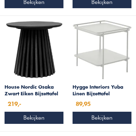
Bekijken
Bekijken
House Nordic Osaka
Hygge Interiors Yuba
Zwart Eiken Bijzettafel
Linen Bijzettafel
Rond Ø50
Vierkant 45x45 cm
219,-
89,95
Bekijken
Bekijken