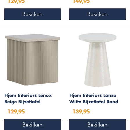
129,95
149,95
Bekijken
Bekijken
Hjem Interiors Lenox
Hjem Interiors Lanzo
Beige Bijzettafel
Witte Bijzettafel Rond
Vierkant
Ø35 cm
129,95
139,95
Bekijken
Bekijken