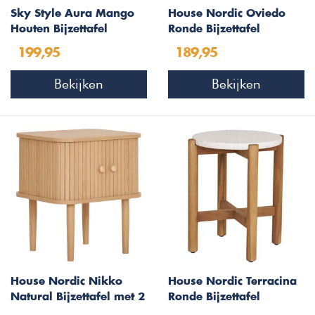
Sky Style Aura Mango
House Nordic Oviedo
Houten Bijzettafel
Ronde Bijzettafel
Bangle
Teakhout
199,95
189,95
Bekijken
Bekijken
House Nordic Nikko
House Nordic Terracina
Natural Bijzettafel met 2
Ronde Bijzettafel
Deuren
Acacia/Terrazo