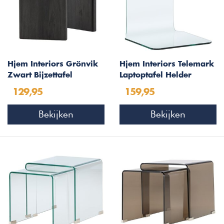
Hjem Interiors Grönvik
Hjem Interiors Telemark
Zwart Bijzettafel
Laptoptafel Helder
Organisch
Gebogen Glas
129,95
159,95
Bekijken
Bekijken