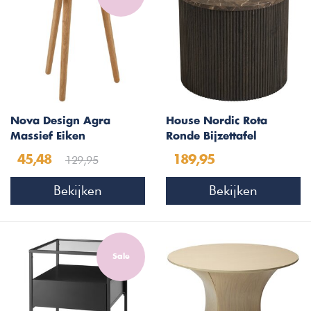
Nova Design Agra
House Nordic Rota
Massief Eiken
Ronde Bijzettafel
Bijzettafel/Kruk
Donkerbruin
129,95
45,48
189,95
Bekijken
Bekijken
Sale