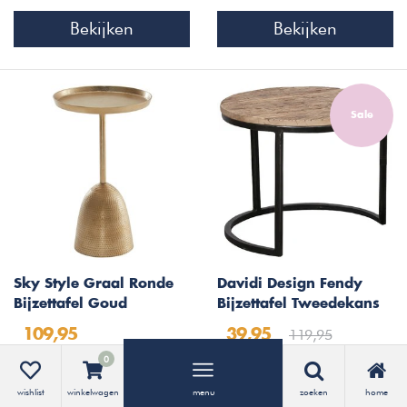
Bekijken
Bekijken
Sale
Sky Style Graal Ronde
Davidi Design Fendy
Bijzettafel Goud
Bijzettafel Tweedekans
119,95
109,95
39,95
0
Bekijken
Bekijken
wishlist
winkelwagen
menu
zoeken
home