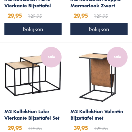
Vierkante Bijzettafel
Marmerlook Zwart
Glas
Bijzettafel
129,95
129,95
29,95
29,95
Bekijken
Bekijken
Sale
Sale
M2 Kollektion Luke
M2 Kollektion Valentin
Vierkante Bijzettafel Set
Bijzettafel met
Rattan
Lectuurbak
119,95
199,95
29,95
39,95