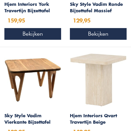
Hjem Interiors York
Sky Style Vadim Ronde
Travertijn Bijzettafel
Bijzettafel Massief
Vierkant 40x40 cm
Acaciahout Ø60 cm
159,95
129,95
Bekijken
Bekijken
Sky Style Vadim
Hjem Interiors Qvart
Vierkante Bijzettafel
Travertijn Beige
Massief Acaciahout
Bijzettafel Vierkant