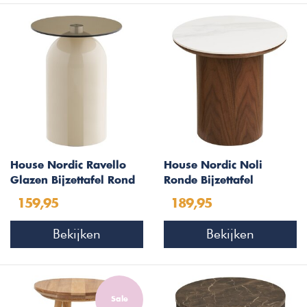
House Nordic Ravello
House Nordic Noli
Glazen Bijzettafel Rond
Ronde Bijzettafel
Ø40 cm
Keramiek
159,95
189,95
Bekijken
Bekijken
Sale