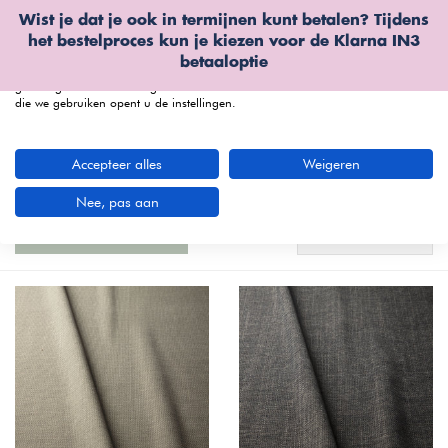
Wist je dat je ook in termijnen kunt betalen? Tijdens
Wij gebruiken cookies
het bestelproces kun je kiezen voor de
Klarna IN3
We kunnen deze plaatsen voor analyse van onze bezoekersgegevens, om
betaaloptie
onze website te verbeteren, gepersonaliseerde inhoud te tonen en om u een
geweldige website-ervaring te bieden. Voor meer informatie over de cookies
die we gebruiken opent u de instellingen.
menu
Accepteer alles
Weigeren
Bestel je SITS Nori stofstalen bij Furnea
(7
artikelen)
Nee, pas aan
Meest bekeken
Filters