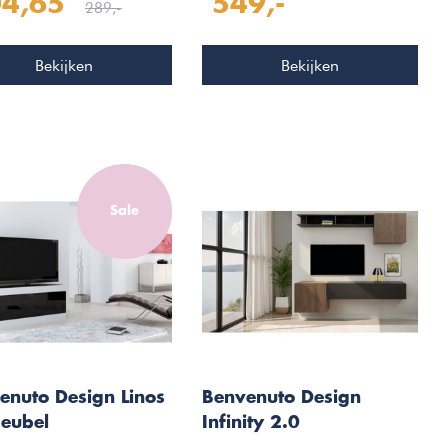
4,65
549,-
er
TV Meubel Set 280
289,-
Bekijken
Bekijken
Sale
enuto Design Linos
Benvenuto Design
eubel
Infinity 2.0