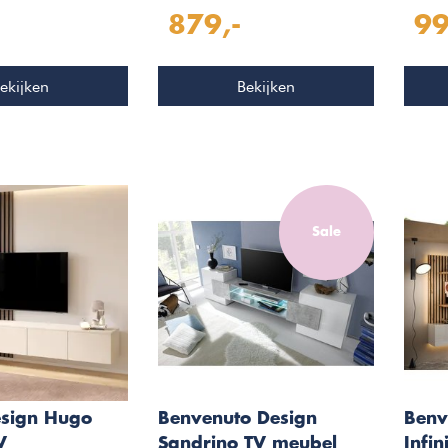
et 4-Deuren
Deuren 1-Lade
879,-
99
ekijken
Bekijken
Sale
esign Hugo
Benvenuto Design
Benv
V
Sandrino TV meubel
Infi