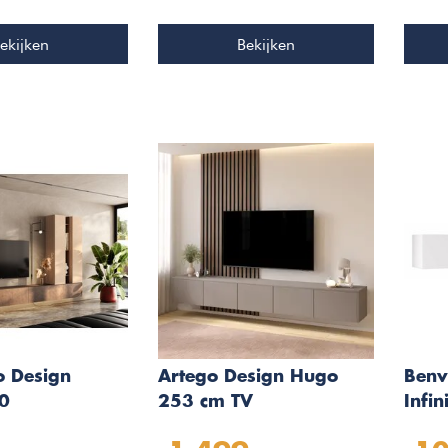
ekijken
Bekijken
o Design
Artego Design Hugo
Benv
.0
253 cm TV
Infi
shmere/Eiken
Wandmeubel Turin
Wan