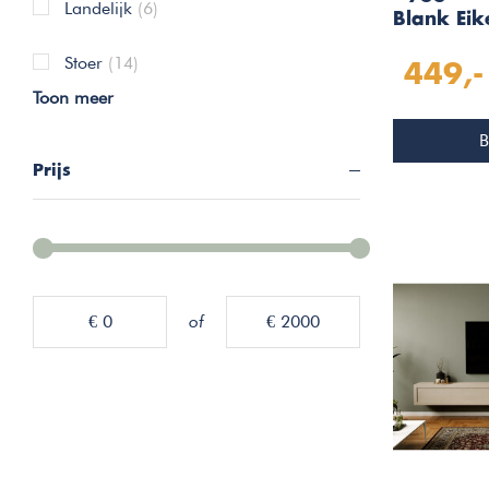
Landelijk
(6)
Blank Eik
W180 cm
Stoer
(14)
449,-
Toon meer
B
Prijs
€ 0
of
€ 2000