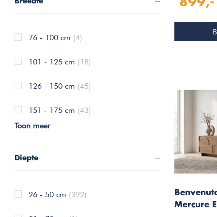
899,-
Breedte
TV Meube
B
76 - 100 cm
(4)
101 - 125 cm
(18)
126 - 150 cm
(45)
151 - 175 cm
(43)
Toon meer
Diepte
Benvenut
26 - 50 cm
(392)
Mercure E