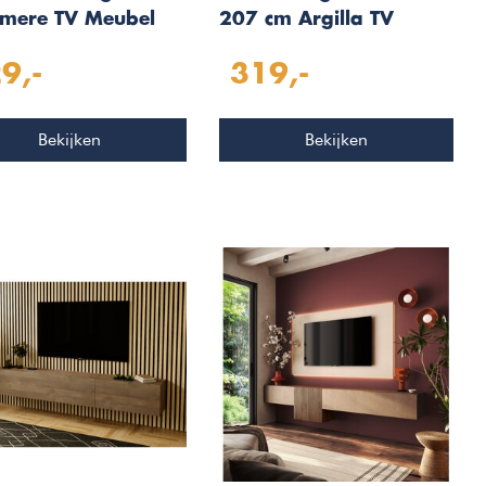
mere TV Meubel
207 cm Argilla TV
Klep
Wandmeubel
9,-
319,-
Bekijken
Bekijken