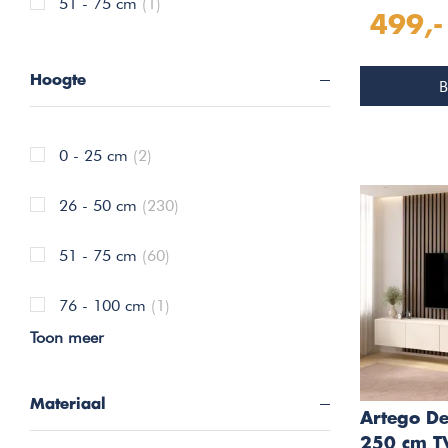
Meubel m
51 - 75 cm
(1)
499,-
Hoogte
B
0 - 25 cm
(2)
26 - 50 cm
(230)
51 - 75 cm
(60)
76 - 100 cm
(1)
Toon meer
Materiaal
Artego D
250 cm T