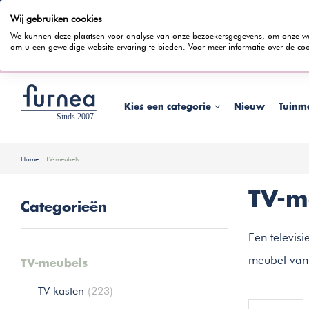
Wij gebruiken cookies
100 dagen bedenktijd
Gratis bezorging
Rentevrij gespr
We kunnen deze plaatsen voor analyse van onze bezoekersgegevens, om onze webs
om u een geweldige website-ervaring te bieden. Voor meer informatie over de coo
Wist je dat je ook in
Kies een categorie
Nieuw
Tuinm
Home
TV-meubels
TV-m
Categorieën
Een televisi
meubel van
TV-meubels
TV-kasten
(223)