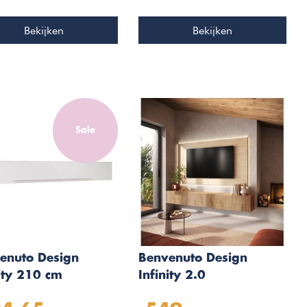
Bekijken
Bekijken
Sale
enuto Design
Benvenuto Design
nity 210 cm
Infinity 2.0
dmeubel Handvat
Travertin/Kadiz Eiken