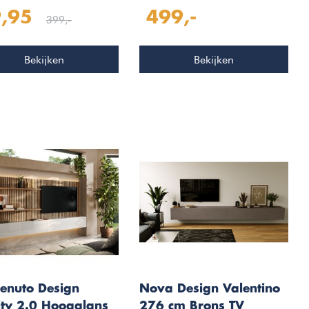
Lava/Mercure Eiken TV
,95
499,-
Meubel Set 281
399,-
Bekijken
Bekijken
enuto Design
Nova Design Valentino
nity 2.0 Hoogglans
276 cm Brons TV