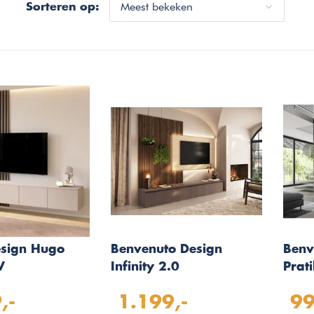
Meest bekeken
Sorteren op:
esign Hugo
Benvenuto Design
Benv
V
Infinity 2.0
Prat
el Turin
Brons/Travertin/Eiken
Merc
,-
1.199,-
99
TV Meubel Set 223
Glaz