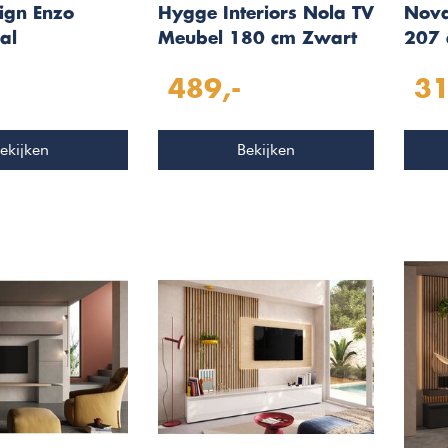
ign Enzo
Hygge Interiors Nola TV
Nova
al
Meubel 180 cm Zwart
207 
bel 276 cm
TV 
489,-
31
 Argilla
ekijken
Bekijken