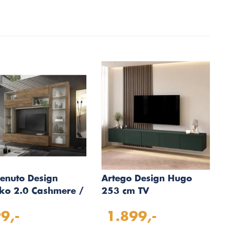
enuto Design
Artego Design Hugo
iko 2.0 Cashmere /
253 cm TV
ure TV Meubel
Wandmeubel Soft Pro
9,-
1.899,-
en Deur
Groen