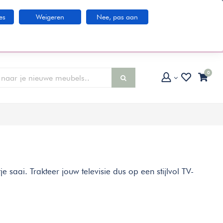
Klantenservice
es
Weigeren
Nee, pas aan
larna IN3 betaaloptie
0
e saai. Trakteer jouw televisie dus op een stijlvol TV-