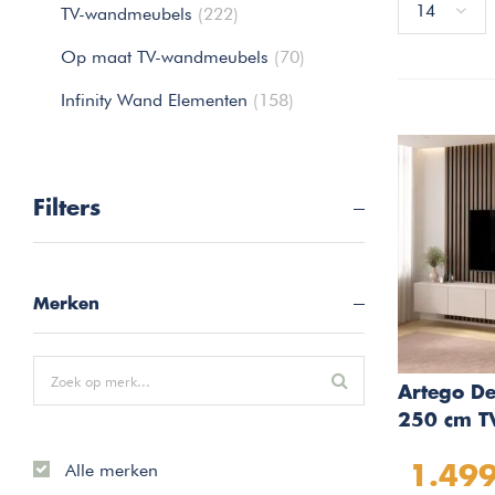
14
TV-wandmeubels
(222)
Op maat TV-wandmeubels
(70)
Infinity Wand Elementen
(158)
Filters
Merken
Artego D
250 cm T
Wandmeub
Alle merken
1.499
Cashmere