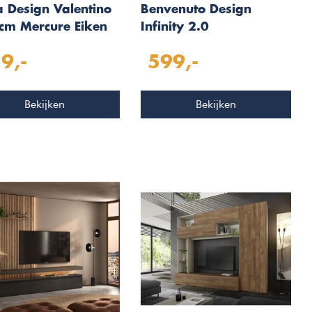
 Design Valentino
Benvenuto Design
cm Mercure Eiken
Infinity 2.0
Wandmeubel
Brons/Cashmere/Eiken
9,-
599,-
TV Meubel Set 282
Bekijken
Bekijken