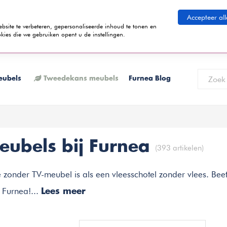
eid betalen
Accepteer all
ite te verbeteren, gepersonaliseerde inhoud te tonen en
kies die we gebruiken opent u de instellingen.
 termijnen kunt betalen? Tijdens het bestelproces kun je kiezen voor de
K
eubels
Tweedekans meubels
Furnea Blog
eubels bij Furnea
(393 artikelen)
e zonder TV-meubel is als een vleesschotel zonder vlees. Beetj
 Furnea!...
Lees meer