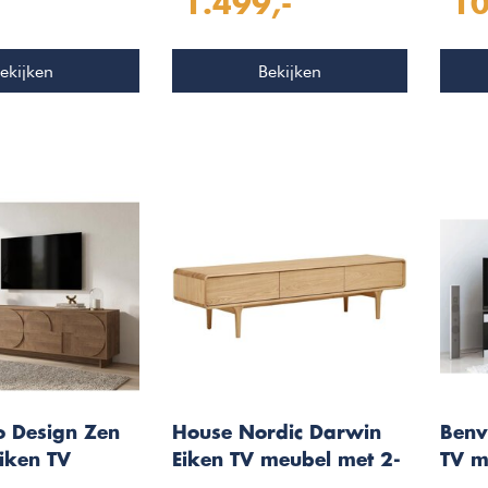
1.499,-
10
l Set 228
Taupe
Ond
ekijken
Bekijken
o Design Zen
House Nordic Darwin
Benv
iken TV
Eiken TV meubel met 2-
TV m