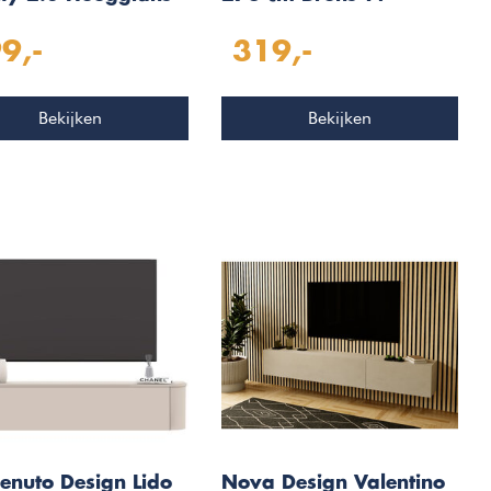
Eiken TV Meubel
Wandmeubel
9,-
319,-
217
Bekijken
Bekijken
enuto Design Lido
Nova Design Valentino