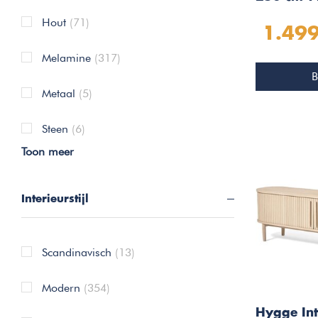
Wandmeub
Hout
(71)
1.499
Magnolia
Melamine
(317)
B
Metaal
(5)
Steen
(6)
Toon meer
Interieurstijl
Scandinavisch
(13)
Modern
(354)
Hygge Int