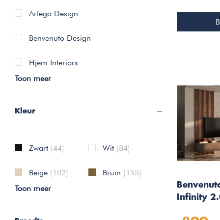
Artego Design
B
Benvenuto Design
Hjem Interiors
Toon meer
Kleur
Zwart
(44)
Wit
(84)
Beige
(102)
Bruin
(155)
Benvenut
Toon meer
Infinity 2
Brons/Ca