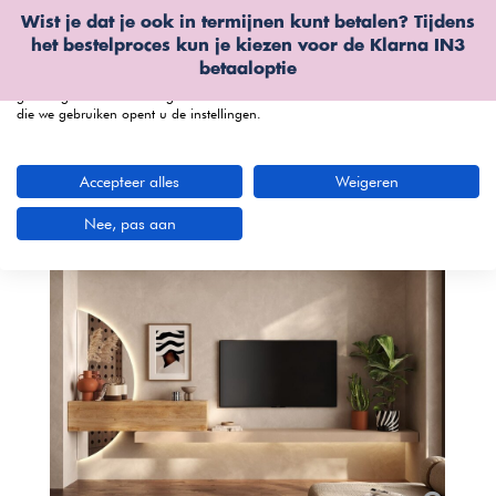
Wist je dat je ook in termijnen kunt betalen? Tijdens
Wij gebruiken cookies
het bestelproces kun je kiezen voor de
Klarna IN3
We kunnen deze plaatsen voor analyse van onze bezoekersgegevens, om
betaaloptie
onze website te verbeteren, gepersonaliseerde inhoud te tonen en om u een
geweldige website-ervaring te bieden. Voor meer informatie over de cookies
die we gebruiken opent u de instellingen.
menu
Accepteer alles
Weigeren
Nee, pas aan