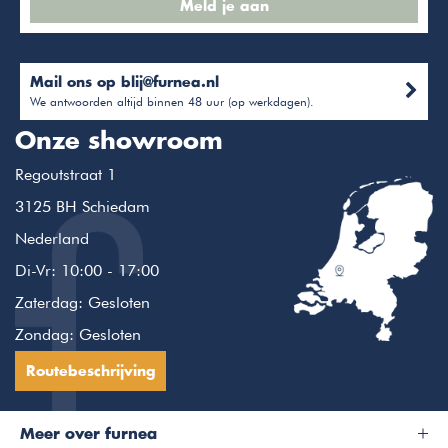
Meld je aan
Mail ons op
blij@furnea.nl
We antwoorden altijd binnen 48 uur (op werkdagen).
Onze showroom
Regoutstraat 1
3125 BH Schiedam
Nederland
Di-Vr: 10:00 - 17:00
Zaterdag: Gesloten
Zondag: Gesloten
Routebeschrijving
Meer over furnea