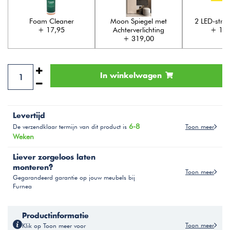
Foam Cleaner
Moon Spiegel met
2 LED-stri
+ 17,95
Achterverlichting
+ 129
+ 319,00
In winkelwagen
Levertijd
6-8
Toon meer
De verzendklaar termijn van dit product is
Weken
Liever zorgeloos laten
monteren?
Toon meer
Gegarandeerd garantie op jouw meubels bij
Furnea
Productinformatie
Toon meer
Klik op Toon meer voor