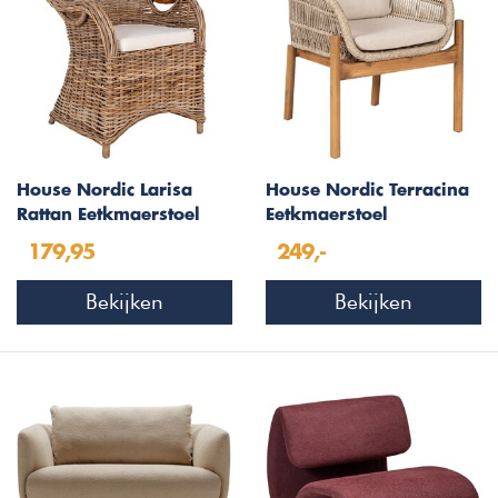
House Nordic Larisa
House Nordic Terracina
Rattan Eetkmaerstoel
Eetkmaerstoel
met Kussen
Acacia/Beige
179,95
249,-
Bekijken
Bekijken