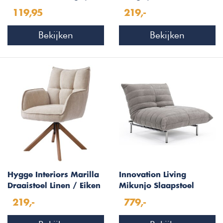
Kunstleer Squares
119,95
219,-
Bekijken
Bekijken
Hygge Interiors Marilla
Innovation Living
Draaistoel Linen / Eiken
Mikunjo Slaapstoel
Esina Truffle
219,-
779,-