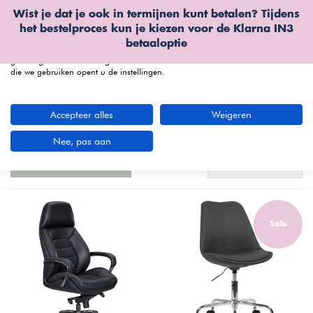
Wist je dat je ook in termijnen kunt betalen? Tijdens
Wij gebruiken cookies
het bestelproces kun je kiezen voor de
Klarna IN3
We kunnen deze plaatsen voor analyse van onze bezoekersgegevens, om
betaaloptie
onze website te verbeteren, gepersonaliseerde inhoud te tonen en om u een
geweldige website-ervaring te bieden. Voor meer informatie over de cookies
die we gebruiken opent u de instellingen.
menu
Accepteer alles
Weigeren
De Kunst van Comfortabel Zitten: Een
Uitgebreide Furnea Stoelengids
(414 artikelen)
Nee, pas aan
Meest bekeken
Filters
Sale