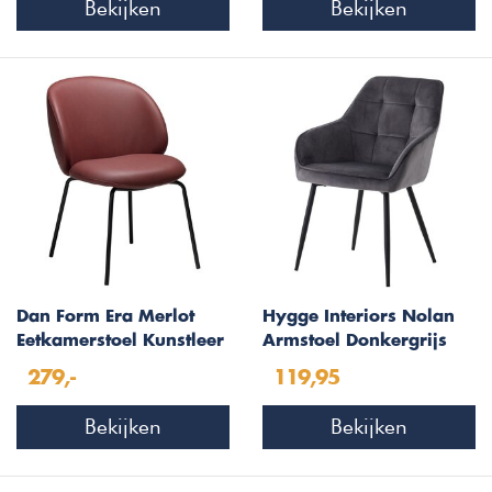
Bekijken
Bekijken
Dan Form Era Merlot
Hygge Interiors Nolan
Eetkamerstoel Kunstleer
Armstoel Donkergrijs
Velvet Squares
279,-
119,95
Bekijken
Bekijken