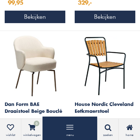
99,95
329,-
Bekijken
Bekijken
Dan Form BAE
House Nordic Cleveland
Draaistoel Beige Bouclé
Eetkmaerstoel
Zwart/Teak
349,-
149,95
0
Bekijken
Bekijken
wishlist
winkelwagen
menu
zoeken
home