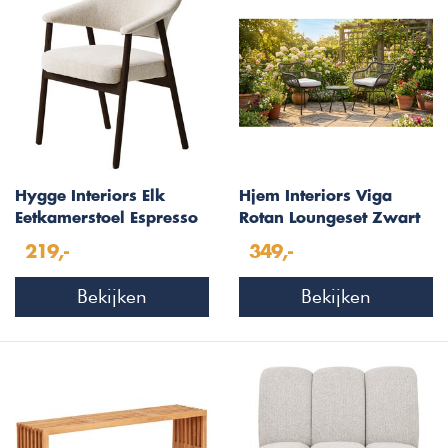
Hygge Interiors Elk
Hjem Interiors Viga
Eetkamerstoel Espresso
Rotan Loungeset Zwart
Eiken / Zand
219,-
349,-
Bekijken
Bekijken