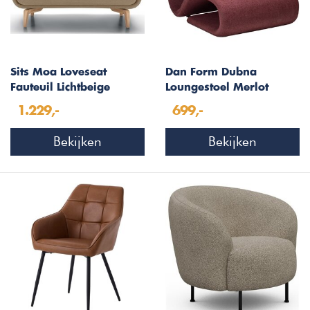
Sits Moa Loveseat
Dan Form Dubna
Fauteuil Lichtbeige
Loungestoel Merlot
Bouclé
1.229,-
699,-
Bekijken
Bekijken