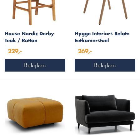
House Nordic Derby
Hygge Interiors Relate
Teak / Rattan
Eetkamerstoel
Eetkamerstoel Natural
Eiken/Papieren Koord
229,-
269,-
Bekijken
Bekijken