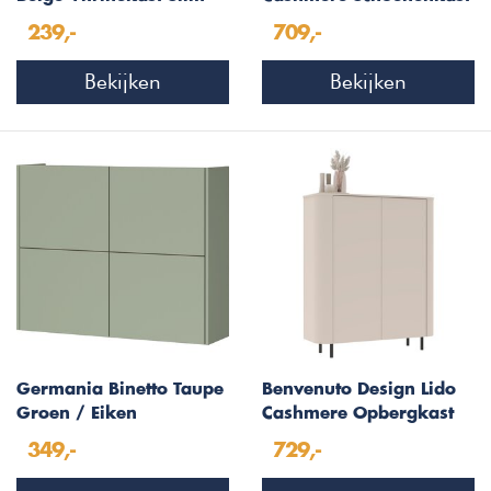
H180 cm
2-Kleppen 1-Deur
239,-
709,-
Bekijken
Bekijken
Germania Binetto Taupe
Benvenuto Design Lido
Groen / Eiken
Cashmere Opbergkast
Multifunctionele
met 2-Deuren
349,-
729,-
Wandkast