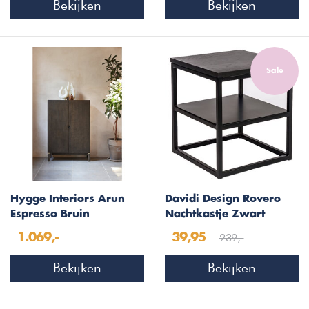
Bekijken
Bekijken
Sale
Hygge Interiors Arun
Davidi Design Rovero
Espresso Bruin
Nachtkastje Zwart
Opbergkast H130 cm
239,-
1.069,-
39,95
Bekijken
Bekijken