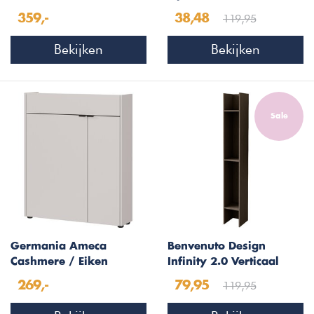
Draaikast Antraciet
Eiken
119,95
359,-
38,48
Bekijken
Bekijken
Sale
Germania Ameca
Benvenuto Design
Cashmere / Eiken
Infinity 2.0 Verticaal
Multifunctionele
Wandschap Brons
119,95
269,-
79,95
Wandkast