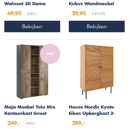
Walnoot 3D Dama
Kubus Wandmeubel
Wandkast
Hoogglans Grijs
339,-
119,95
69,95
29,95
Bekijken
Bekijken
Sale
Maja Moebel Yolo Mio
House Nordic Kyoto
Kantoorkast Groot
Eiken Opbergkast 2-
Tinnen Eiken/Nikkel
Deuren
999,-
249,-
399,-