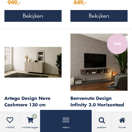
949,-
849,-
Bekijken
Bekijken
Sale
Artego Design Neve
Benvenuto Design
Cashmere 120 cm
Infinity 2.0 Horizontaal
Zwevend Dressoir
Wandschap Brons
119,95
549,-
79,95
0
Bekijken
Bekijken
wishlist
winkelwagen
menu
zoeken
home