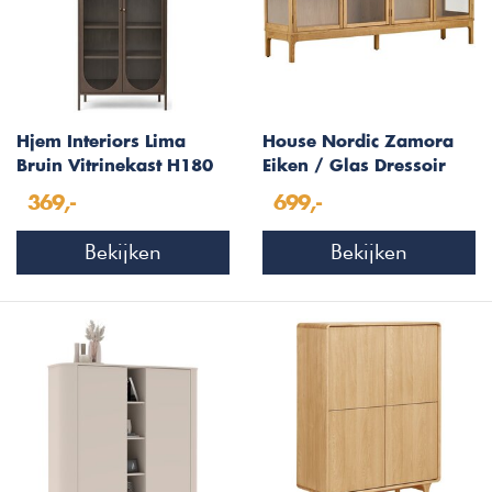
Hjem Interiors Lima
House Nordic Zamora
Bruin Vitrinekast H180
Eiken / Glas Dressoir
cm
W180 cm
369,-
699,-
Bekijken
Bekijken