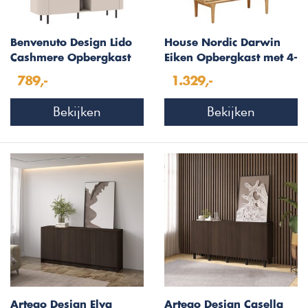
Benvenuto Design Lido
House Nordic Darwin
Cashmere Opbergkast
Eiken Opbergkast met 4-
2-Deuren 4-Open
Deuren
789,-
1.329,-
Vakken
Bekijken
Bekijken
Artego Design Elva
Artego Design Casella