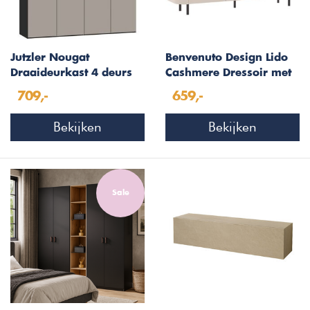
Jutzler Nougat
Benvenuto Design Lido
Draaideurkast 4 deurs
Cashmere Dressoir met
2-Deuren 3-Lades
709,-
659,-
Bekijken
Bekijken
Sale