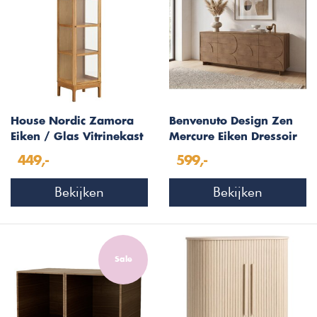
House Nordic Zamora
Benvenuto Design Zen
Eiken / Glas Vitrinekast
Mercure Eiken Dressoir
met 1-Deur
met 4-Deuren
449,-
599,-
Bekijken
Bekijken
Sale