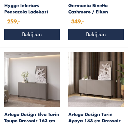
Hygge Interiors
Germania Binetto
Pensacola Ladekast
Cashmere / Eiken
Zwart
Multifunctionele
259,-
349,-
Wandkast
Bekijken
Bekijken
Artego Design Elva Turin
Artego Design Turin
Taupe Dressoir 163 cm
Ayaya 183 cm Dressoir
Taupe