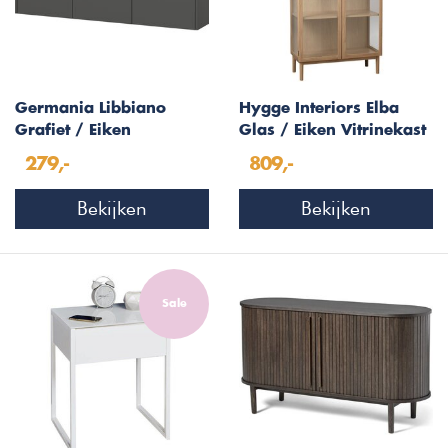
Germania Libbiano
Hygge Interiors Elba
Grafiet / Eiken
Glas / Eiken Vitrinekast
Multifunctionele
H190 cm
279,-
809,-
Wandkast H52 cm
Bekijken
Bekijken
Sale