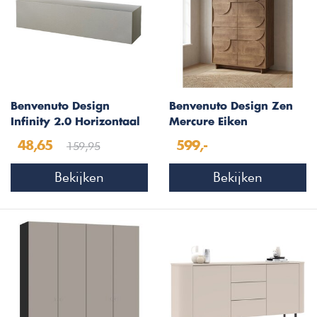
Benvenuto Design
Benvenuto Design Zen
Infinity 2.0 Horizontaal
Mercure Eiken
Wandmeubel Ardesia
Opbergkast met Deuren
159,95
48,65
599,-
Bekijken
Bekijken