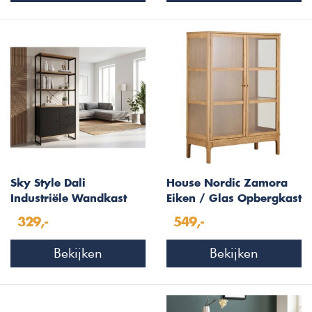
Sky Style Dali
House Nordic Zamora
Industriële Wandkast
Eiken / Glas Opbergkast
Eiken & Zwart 180 cm
H126 cm
329,-
549,-
Hoog
Bekijken
Bekijken