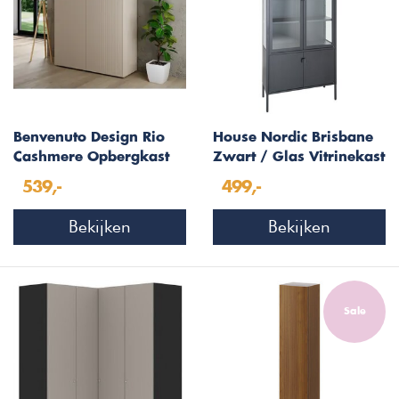
Benvenuto Design Rio
House Nordic Brisbane
Cashmere Opbergkast
Zwart / Glas Vitrinekast
met 2-Deuren
4-Deuren
539,-
499,-
Bekijken
Bekijken
Sale