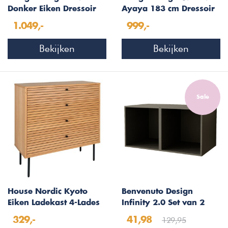
Donker Eiken Dressoir
Ayaya 183 cm Dressoir
183 cm
Donkerbruin
1.049,-
999,-
Bekijken
Bekijken
Sale
House Nordic Kyoto
Benvenuto Design
Eiken Ladekast 4-Lades
Infinity 2.0 Set van 2
Open Kubus Lava
129,95
329,-
41,98