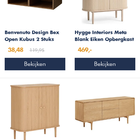
Benvenuto Design Bex
Hygge Interiors Meta
Open Kubus 2 Stuks
Blank Eiken Opbergkast
Walnoot
H118 cm
119,95
38,48
469,-
Bekijken
Bekijken