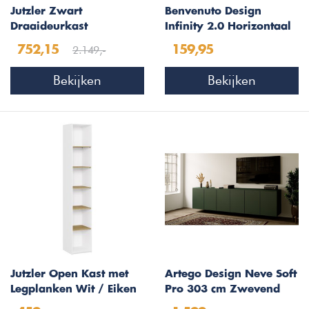
Jutzler Zwart
Benvenuto Design
Draaideurkast
Infinity 2.0 Horizontaal
Tweedekans Mat Glas 4
Wandmeubel Argilla
2.149,-
752,15
159,95
deurs
Bekijken
Bekijken
Jutzler Open Kast met
Artego Design Neve Soft
Legplanken Wit / Eiken
Pro 303 cm Zwevend
Dressoir Groen