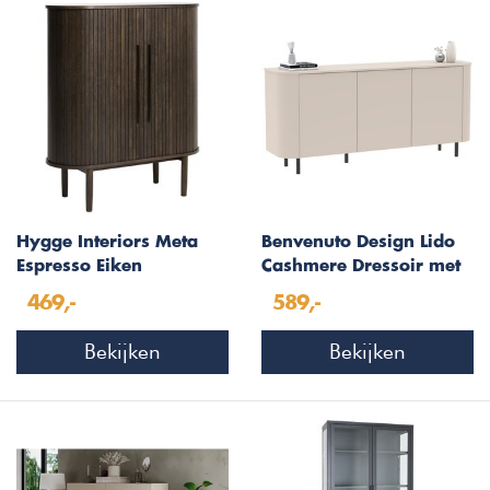
Hygge Interiors Meta
Benvenuto Design Lido
Espresso Eiken
Cashmere Dressoir met
Opbergkast H118 cm
3-Deuren
469,-
589,-
Bekijken
Bekijken