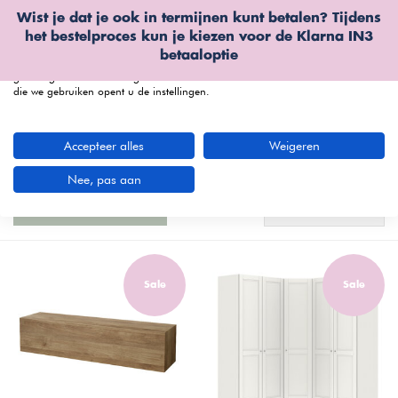
Wist je dat je ook in termijnen kunt betalen? Tijdens
Wij gebruiken cookies
het bestelproces kun je kiezen voor de
Klarna IN3
We kunnen deze plaatsen voor analyse van onze bezoekersgegevens, om
betaaloptie
onze website te verbeteren, gepersonaliseerde inhoud te tonen en om u een
geweldige website-ervaring te bieden. Voor meer informatie over de cookies
die we gebruiken opent u de instellingen.
menu
Accepteer alles
Weigeren
Ontdek de veelzijdige en duurzame kasten
van Furnea
(856 artikelen)
Nee, pas aan
Meest bekeken
Filters
Sale
Sale