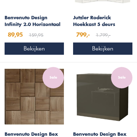
Benvenuto Design
Jutzler Roderick
Infinity 2.0 Horizontaal
Hoekkast 5 deurs
Wandmeubel Mercure
Tweedekans
159,95
1.799,-
89,95
799,-
Bekijken
Bekijken
Sale
Sale
Benvenuto Design Bex
Benvenuto Design Bex