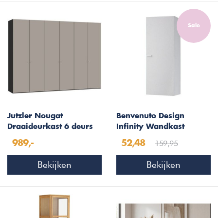
Sale
Jutzler Nougat
Benvenuto Design
Draaideurkast 6 deurs
Infinity Wandkast
Staand Laag
159,95
989,-
52,48
Bekijken
Bekijken