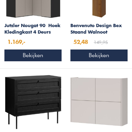
Jutzler Nougat 90° Hoek
Benvenuto Design Bex
Kledingkast 4 Deurs
Staand Walnoot
Wandmeubel
149,95
1.169,-
52,48
Bekijken
Bekijken