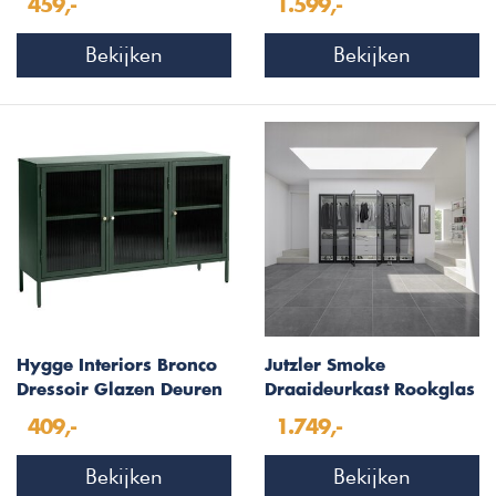
459,-
1.599,-
Bekijken
Bekijken
Hygge Interiors Bronco
Jutzler Smoke
Dressoir Glazen Deuren
Draaideurkast Rookglas
Groen
6 deuren
409,-
1.749,-
Bekijken
Bekijken