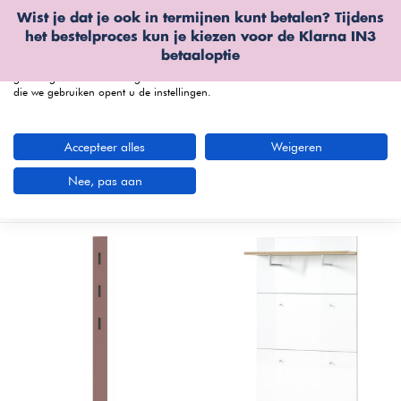
Wist je dat je ook in termijnen kunt betalen? Tijdens
Wij gebruiken cookies
het bestelproces kun je kiezen voor de
Klarna IN3
We kunnen deze plaatsen voor analyse van onze bezoekersgegevens, om
betaaloptie
onze website te verbeteren, gepersonaliseerde inhoud te tonen en om u een
geweldige website-ervaring te bieden. Voor meer informatie over de cookies
die we gebruiken opent u de instellingen.
menu
Accepteer alles
Weigeren
Kapstokken bij Furnea
(16 artikelen)
Nee, pas aan
Nieuwste producten
Filters