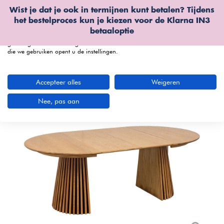
Wist je dat je ook in termijnen kunt betalen? Tijdens
Wij gebruiken cookies
het bestelproces kun je kiezen voor de
Klarna IN3
We kunnen deze plaatsen voor analyse van onze bezoekersgegevens, om
betaaloptie
onze website te verbeteren, gepersonaliseerde inhoud te tonen en om u een
geweldige website-ervaring te bieden. Voor meer informatie over de cookies
die we gebruiken opent u de instellingen.
menu
Accepteer alles
Weigeren
Nee, pas aan