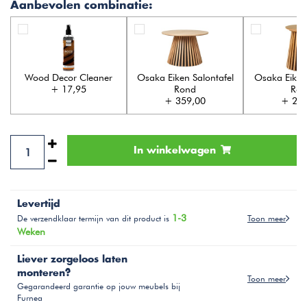
Aanbevolen combinatie:
Wood Decor Cleaner
Osaka Eiken Salontafel
Osaka Eiken 
+ 17,95
Rond
Ron
+ 359,00
+ 209
In winkelwagen
Levertijd
1-3
Toon meer
De verzendklaar termijn van dit product is
Weken
Liever zorgeloos laten
monteren?
Toon meer
Gegarandeerd garantie op jouw meubels bij
Furnea