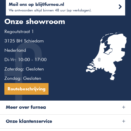
Mail ons op
blij@furnea.nl
We antwoorden altijd binnen 48 uur (op werkdagen).
Onze showroom
Regoutstraat 1
3125 BH Schiedam
Nederland
Di-Vr: 10:00 - 17:00
Zaterdag: Gesloten
Zondag: Gesloten
Routebeschrijving
Meer over furnea
Onze klantenservice