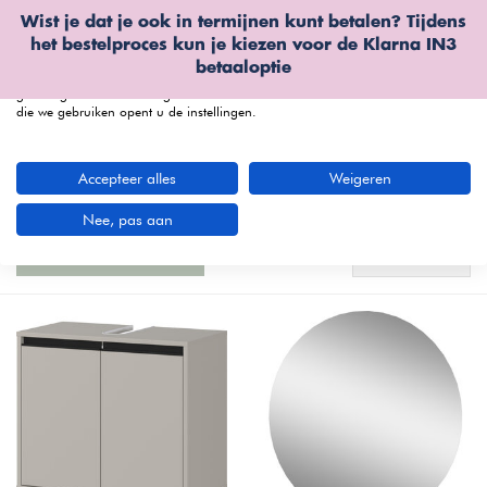
Wist je dat je ook in termijnen kunt betalen? Tijdens
Wij gebruiken cookies
het bestelproces kun je kiezen voor de
Klarna IN3
We kunnen deze plaatsen voor analyse van onze bezoekersgegevens, om
betaaloptie
onze website te verbeteren, gepersonaliseerde inhoud te tonen en om u een
geweldige website-ervaring te bieden. Voor meer informatie over de cookies
die we gebruiken opent u de instellingen.
menu
Accepteer alles
Weigeren
Germania Lemont Steengrijs Serie: Stijlvolle
Kasten en Spiegels
(7 artikelen)
Nee, pas aan
Standaard
Filters