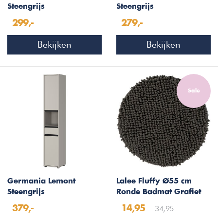
Steengrijs
Steengrijs
Badkamerkast
Badkamerkast Slim
299,-
279,-
H121 cm
Bekijken
Bekijken
Sale
Germania Lemont
Lalee Fluffy Ø55 cm
Steengrijs
Ronde Badmat Grafiet
Badkamerkast Slim
34,95
379,-
14,95
H181 cm