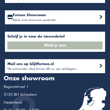
Furnea Showroom
Bekijk onze showroom producten
Schrijf je in voor de nieuwsbrief
Meld je aan
Mail ons op
blij@furnea.nl
We antwoorden altijd binnen 48 uur (op werkdagen).
Onze showroom
Regoutstraat 1
3125 BH Schiedam
Nederland