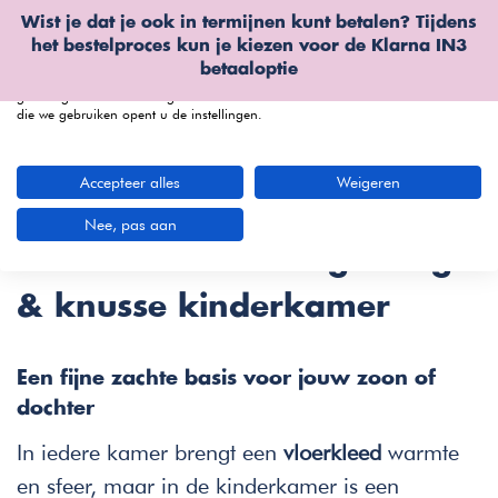
Wist je dat je ook in termijnen kunt betalen? Tijdens
Wij gebruiken cookies
het bestelproces kun je kiezen voor de
Klarna IN3
We kunnen deze plaatsen voor analyse van onze bezoekersgegevens, om
betaaloptie
onze website te verbeteren, gepersonaliseerde inhoud te tonen en om u een
geweldige website-ervaring te bieden. Voor meer informatie over de cookies
die we gebruiken opent u de instellingen.
menu
Accepteer alles
Weigeren
Kindervloerkleden bij
Nee, pas aan
Furnea | Voor een gezellige
& knusse kinderkamer
Een fijne zachte basis voor jouw zoon of
dochter
In iedere kamer brengt een
vloerkleed
warmte
en sfeer, maar in de kinderkamer is een