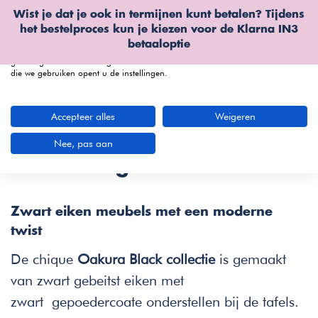
Wist je dat je ook in termijnen kunt betalen? Tijdens
Wij gebruiken cookies
het bestelproces kun je kiezen voor de
Klarna IN3
We kunnen deze plaatsen voor analyse van onze bezoekersgegevens, om
betaaloptie
onze website te verbeteren, gepersonaliseerde inhoud te tonen en om u een
geweldige website-ervaring te bieden. Voor meer informatie over de cookies
die we gebruiken opent u de instellingen.
menu
Accepteer alles
Weigeren
Oakura Serie | Eigentijds
Nee, pas aan
eiken design
Zwart eiken meubels met een moderne
twist
De chique
Oakura Black collectie
is gemaakt
van zwart gebeitst eiken met
zwart gepoedercoate onderstellen bij de tafels.