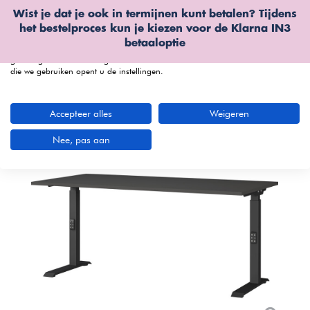
Wist je dat je ook in termijnen kunt betalen? Tijdens
Wij gebruiken cookies
het bestelproces kun je kiezen voor de
Klarna IN3
We kunnen deze plaatsen voor analyse van onze bezoekersgegevens, om
betaaloptie
onze website te verbeteren, gepersonaliseerde inhoud te tonen en om u een
geweldige website-ervaring te bieden. Voor meer informatie over de cookies
die we gebruiken opent u de instellingen.
menu
Accepteer alles
Weigeren
Nee, pas aan