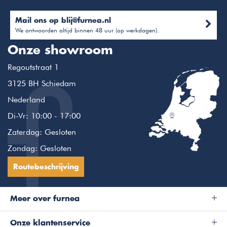
Mail ons op
blij@furnea.nl
We antwoorden altijd binnen 48 uur (op werkdagen).
Onze showroom
Regoutstraat 1
3125 BH Schiedam
Nederland
Di-Vr: 10:00 - 17:00
Zaterdag: Gesloten
Zondag: Gesloten
Routebeschrijving
Meer over furnea
Onze klantenservice