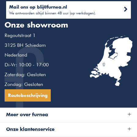
Mail ons op
blij@furnea.nl
We antwoorden altijd binnen 48 uur (op werkdagen).
Onze showroom
Regoutstraat 1
3125 BH Schiedam
Nederland
Di-Vr: 10:00 - 17:00
Zaterdag: Gesloten
Zondag: Gesloten
Routebeschrijving
Meer over furnea
Onze klantenservice