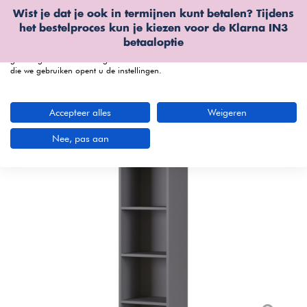
Wist je dat je ook in termijnen kunt betalen? Tijdens
Wij gebruiken cookies
het bestelproces kun je kiezen voor de
Klarna IN3
We kunnen deze plaatsen voor analyse van onze bezoekersgegevens, om
betaaloptie
onze website te verbeteren, gepersonaliseerde inhoud te tonen en om u een
geweldige website-ervaring te bieden. Voor meer informatie over de cookies
die we gebruiken opent u de instellingen.
menu
Accepteer alles
Weigeren
Nee, pas aan