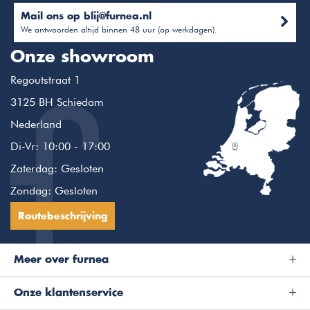
Mail ons op
blij@furnea.nl
We antwoorden altijd binnen 48 uur (op werkdagen).
Onze showroom
Regoutstraat 1
3125 BH Schiedam
Nederland
Di-Vr: 10:00 - 17:00
Zaterdag: Gesloten
Zondag: Gesloten
Routebeschrijving
Meer over furnea
Onze klantenservice