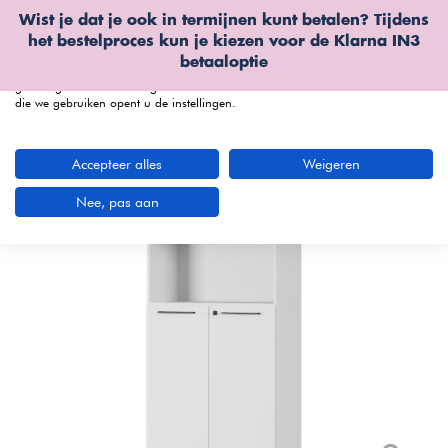
Wist je dat je ook in termijnen kunt betalen? Tijdens
Wij gebruiken cookies
het bestelproces kun je kiezen voor de
Klarna IN3
We kunnen deze plaatsen voor analyse van onze bezoekersgegevens, om
betaaloptie
onze website te verbeteren, gepersonaliseerde inhoud te tonen en om u een
geweldige website-ervaring te bieden. Voor meer informatie over de cookies
die we gebruiken opent u de instellingen.
menu
Accepteer alles
Weigeren
Bekijk productvideo
Nee, pas aan