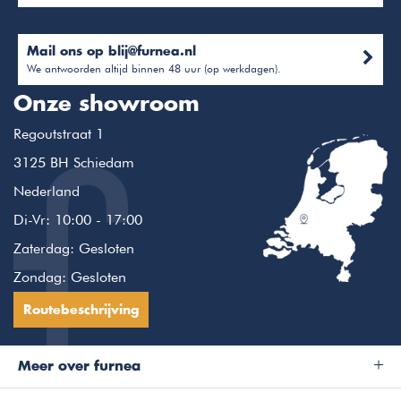
Mail ons op
blij@furnea.nl
We antwoorden altijd binnen 48 uur (op werkdagen).
Onze showroom
Regoutstraat 1
3125 BH Schiedam
Nederland
Di-Vr: 10:00 - 17:00
Zaterdag: Gesloten
Zondag: Gesloten
Routebeschrijving
Meer over furnea