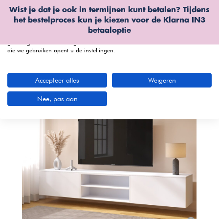
Wist je dat je ook in termijnen kunt betalen? Tijdens
Wij gebruiken cookies
het bestelproces kun je kiezen voor de
Klarna IN3
We kunnen deze plaatsen voor analyse van onze bezoekersgegevens, om
betaaloptie
onze website te verbeteren, gepersonaliseerde inhoud te tonen en om u een
geweldige website-ervaring te bieden. Voor meer informatie over de cookies
die we gebruiken opent u de instellingen.
menu
Accepteer alles
Weigeren
Nee, pas aan