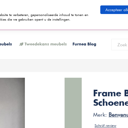
eid betalen
Accepteer all
ite te verbeteren, gepersonaliseerde inhoud te tonen en
kies die we gebruiken opent u de instellingen.
 termijnen kunt betalen? Tijdens het bestelproces kun je kiezen voor de
K
eubels
Tweedekans meubels
Furnea Blog
Frame B
Schoene
Merk:
Benvenu
Schrijf review