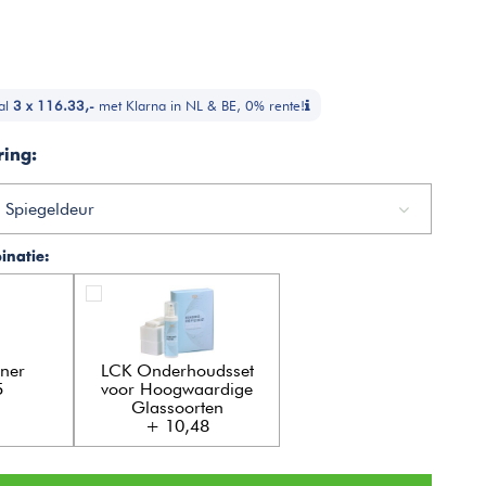
al
3 x 116.33,-
met Klarna in NL & BE, 0% rente!
ring:
 Spiegeldeur
natie:
ner
LCK Onderhoudsset
5
voor Hoogwaardige
Glassoorten
+ 10,48