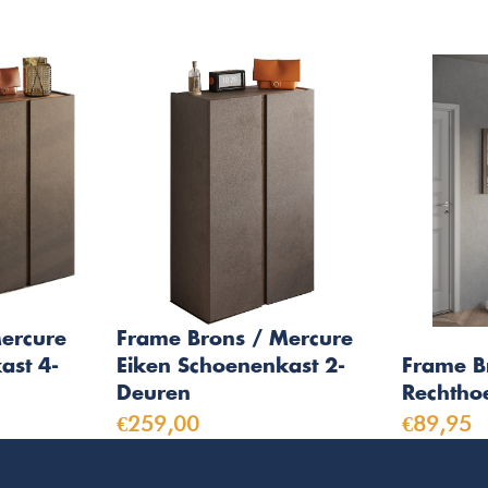
ercure
Frame Brons / Mercure
ast 4-
Eiken Schoenenkast 2-
Frame B
Deuren
Rechtho
€259,00
€89,95