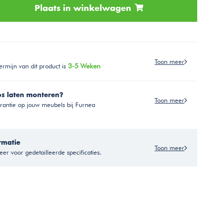
Plaats in winkelwagen
Toon meer
ermijn van dit product is
3-5 Weken
os laten monteren?
Toon meer
antie op jouw meubels bij Furnea
rmatie
Toon meer
er voor gedetailleerde specificaties.