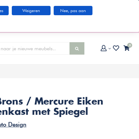
Klantenservice
es
Weigeren
Nee, pas aan
larna IN3 betaaloptie
0
rons / Mercure Eiken
nkast met Spiegel
to Design