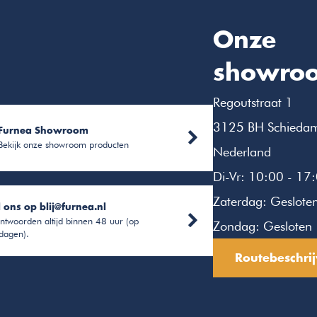
Onze
showro
Regoutstraat 1
3125 BH Schieda
Furnea Showroom
Bekijk onze showroom producten
Nederland
Di-Vr: 10:00 - 17
Zaterdag: Geslote
l ons op
blij@furnea.nl
ntwoorden altijd binnen 48 uur (op
Zondag: Gesloten
dagen).
Routebeschrij