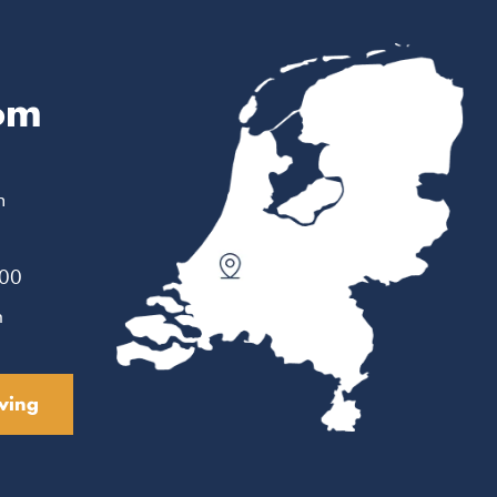
om
m
:00
n
ving