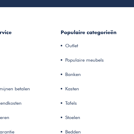
rvice
Populaire categorieën
Outlet
Populaire meubels
Banken
rmijnen betalen
Kasten
zendkosten
Tafels
neren
Stoelen
arantie
Bedden