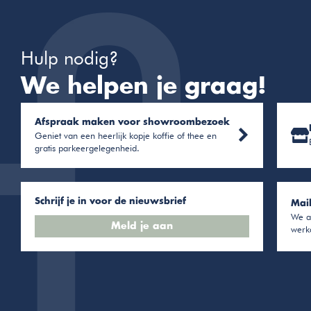
Hulp nodig?
We helpen je graag!
Afspraak maken voor showroombezoek
Geniet van een heerlijk kopje koffie of thee en
gratis parkeergelegenheid.
Schrijf je in voor de nieuwsbrief
Mai
We a
Meld je aan
werk