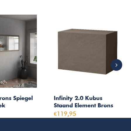
rons Spiegel
Infinity 2.0 Kubus
ek
Staand Element Brons
€119,95