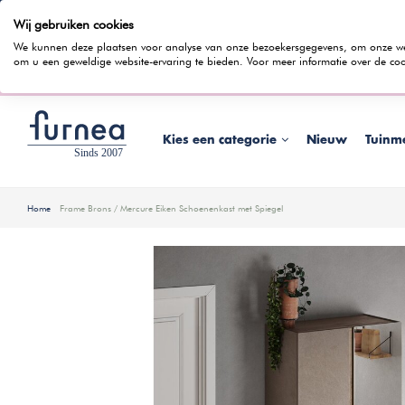
Wij gebruiken cookies
100 dagen bedenktijd
Gratis bezorging
Rentevrij gespr
We kunnen deze plaatsen voor analyse van onze bezoekersgegevens, om onze webs
om u een geweldige website-ervaring te bieden. Voor meer informatie over de coo
Wist je dat je ook in
Kies een categorie
Nieuw
Tuinm
Home
Frame Brons / Mercure Eiken Schoenenkast met Spiegel