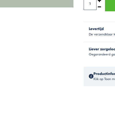
Levertijd
De verzendklaar t
Liever zorgelo
Gegarandeerd gar
Productinfo
Klik op Toon me