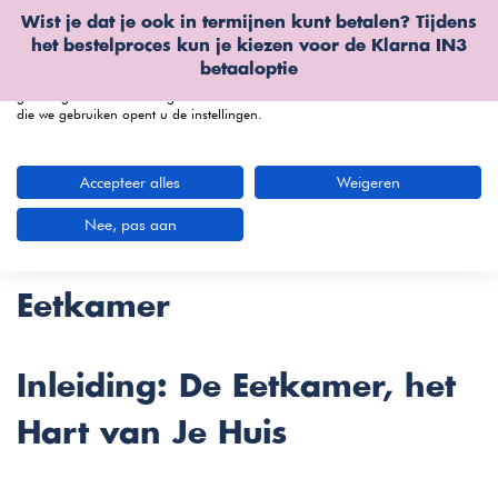
Wist je dat je ook in termijnen kunt betalen? Tijdens
Wij gebruiken cookies
het bestelproces kun je kiezen voor de
Klarna IN3
We kunnen deze plaatsen voor analyse van onze bezoekersgegevens, om
betaaloptie
onze website te verbeteren, gepersonaliseerde inhoud te tonen en om u een
geweldige website-ervaring te bieden. Voor meer informatie over de cookies
die we gebruiken opent u de instellingen.
menu
Accepteer alles
Weigeren
De Ultieme Gids voor het
Nee, pas aan
Creëren van Je Droom
Eetkamer
Inleiding: De Eetkamer, het
Hart van Je Huis