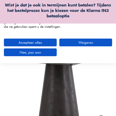
Wist je dat je ook in termijnen kunt betalen? Tijdens
Wij gebruiken cookies
het bestelproces kun je kiezen voor de
Klarna IN3
We kunnen deze plaatsen voor analyse van onze bezoekersgegevens, om
betaaloptie
onze website te verbeteren, gepersonaliseerde inhoud te tonen en om u een
geweldige website-ervaring te bieden. Voor meer informatie over de cookies
die we gebruiken opent u de instellingen.
menu
Accepteer alles
Weigeren
Nee, pas aan