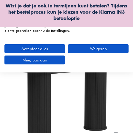
Wist je dat je ook in termijnen kunt betalen? Tijdens
Wij gebruiken cookies
het bestelproces kun je kiezen voor de
Klarna IN3
We kunnen deze plaatsen voor analyse van onze bezoekersgegevens, om
betaaloptie
onze website te verbeteren, gepersonaliseerde inhoud te tonen en om u een
geweldige website-ervaring te bieden. Voor meer informatie over de cookies
die we gebruiken opent u de instellingen.
menu
Accepteer alles
Weigeren
Nee, pas aan