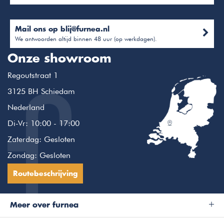
Mail ons op
blij@furnea.nl
We antwoorden altijd binnen 48 uur (op werkdagen).
Onze showroom
Regoutstraat 1
3125 BH Schiedam
Nederland
Di-Vr: 10:00 - 17:00
Zaterdag: Gesloten
Zondag: Gesloten
Routebeschrijving
Meer over furnea