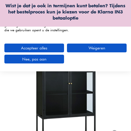
Wist je dat je ook in termijnen kunt betalen? Tijdens
Wij gebruiken cookies
het bestelproces kun je kiezen voor de
Klarna IN3
We kunnen deze plaatsen voor analyse van onze bezoekersgegevens, om
betaaloptie
onze website te verbeteren, gepersonaliseerde inhoud te tonen en om u een
geweldige website-ervaring te bieden. Voor meer informatie over de cookies
die we gebruiken opent u de instellingen.
menu
Accepteer alles
Weigeren
Nee, pas aan