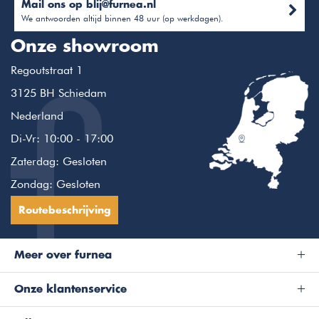
Mail ons op
blij@furnea.nl
We antwoorden altijd binnen 48 uur (op werkdagen).
Onze showroom
Regoutstraat 1
3125 BH Schiedam
Nederland
Di-Vr: 10:00 - 17:00
Zaterdag: Gesloten
Zondag: Gesloten
Routebeschrijving
Meer over furnea
Onze klantenservice