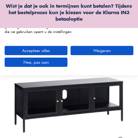
Wist je dat je ook in termijnen kunt betalen? Tijdens
Wij gebruiken cookies
het bestelproces kun je kiezen voor de
Klarna IN3
We kunnen deze plaatsen voor analyse van onze bezoekersgegevens, om
betaaloptie
onze website te verbeteren, gepersonaliseerde inhoud te tonen en om u een
geweldige website-ervaring te bieden. Voor meer informatie over de cookies
die we gebruiken opent u de instellingen.
menu
Accepteer alles
Weigeren
Nee, pas aan