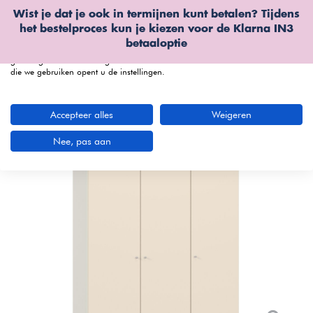
Wist je dat je ook in termijnen kunt betalen? Tijdens
Wij gebruiken cookies
het bestelproces kun je kiezen voor de
Klarna IN3
We kunnen deze plaatsen voor analyse van onze bezoekersgegevens, om
betaaloptie
onze website te verbeteren, gepersonaliseerde inhoud te tonen en om u een
geweldige website-ervaring te bieden. Voor meer informatie over de cookies
die we gebruiken opent u de instellingen.
menu
Accepteer alles
Weigeren
Bekijk productvideo
Nee, pas aan