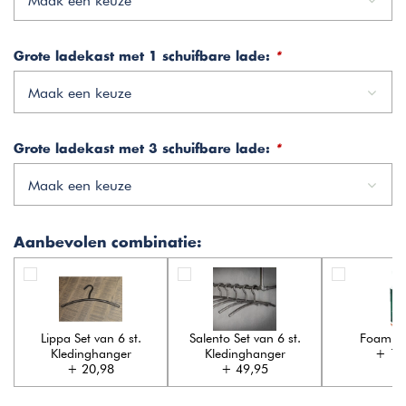
Maak een keuze
Grote ladekast met 1 schuifbare lade:
*
Maak een keuze
Grote ladekast met 3 schuifbare lade:
*
Maak een keuze
Aanbevolen combinatie:
Lippa Set van 6 st.
Salento Set van 6 st.
Foam Cl
Kledinghanger
Kledinghanger
+ 17
+ 20,98
+ 49,95