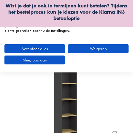
Wist je dat je ook in termijnen kunt betalen? Tijdens
Wij gebruiken cookies
het bestelproces kun je kiezen voor de
Klarna IN3
We kunnen deze plaatsen voor analyse van onze bezoekersgegevens, om
betaaloptie
onze website te verbeteren, gepersonaliseerde inhoud te tonen en om u een
geweldige website-ervaring te bieden. Voor meer informatie over de cookies
die we gebruiken opent u de instellingen.
menu
Accepteer alles
Weigeren
Bekijk productvideo
Nee, pas aan