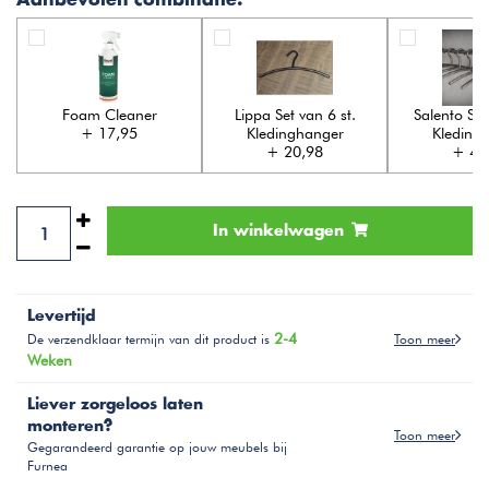
Aanbevolen combinatie:
Foam Cleaner
Lippa Set van 6 st.
Salento Set
+ 17,95
Kledinghanger
Kleding
+ 20,98
+ 49
In winkelwagen
Levertijd
2-4
Toon meer
De verzendklaar termijn van dit product is
Weken
Liever zorgeloos laten
monteren?
Toon meer
Gegarandeerd garantie op jouw meubels bij
Furnea