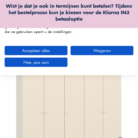
Wist je dat je ook in termijnen kunt betalen? Tijdens
Wij gebruiken cookies
het bestelproces kun je kiezen voor de
Klarna IN3
We kunnen deze plaatsen voor analyse van onze bezoekersgegevens, om
betaaloptie
onze website te verbeteren, gepersonaliseerde inhoud te tonen en om u een
geweldige website-ervaring te bieden. Voor meer informatie over de cookies
die we gebruiken opent u de instellingen.
menu
Accepteer alles
Weigeren
Bekijk productvideo
Nee, pas aan