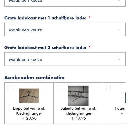
Maak een keuze
Grote ladekast met 1 schuifbare lade:
*
Maak een keuze
Grote ladekast met 3 schuifbare lade:
*
Maak een keuze
Aanbevolen combinatie:
Lippa Set van 6 st.
Salento Set van 6 st.
Foam Cl
Kledinghanger
Kledinghanger
+ 17
+ 20,98
+ 49,95