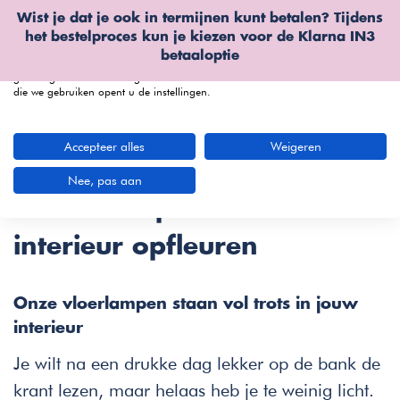
Wist je dat je ook in termijnen kunt betalen? Tijdens
Wij gebruiken cookies
het bestelproces kun je kiezen voor de
Klarna IN3
We kunnen deze plaatsen voor analyse van onze bezoekersgegevens, om
betaaloptie
onze website te verbeteren, gepersonaliseerde inhoud te tonen en om u een
geweldige website-ervaring te bieden. Voor meer informatie over de cookies
die we gebruiken opent u de instellingen.
menu
Accepteer alles
Weigeren
Staande lampen bij Furnea
Nee, pas aan
| Vloerlampen die elk
interieur opfleuren
Onze vloerlampen staan vol trots in jouw
interieur
Je wilt na een drukke dag lekker op de bank de
krant lezen, maar helaas heb je te weinig licht.