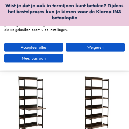
Wist je dat je ook in termijnen kunt betalen? Tijdens
Wij gebruiken cookies
het bestelproces kun je kiezen voor de
Klarna IN3
We kunnen deze plaatsen voor analyse van onze bezoekersgegevens, om
betaaloptie
onze website te verbeteren, gepersonaliseerde inhoud te tonen en om u een
geweldige website-ervaring te bieden. Voor meer informatie over de cookies
die we gebruiken opent u de instellingen.
menu
Accepteer alles
Weigeren
Wandkasten bij Furnea
(190 artikelen)
Nee, pas aan
Nieuwste producten
Filters