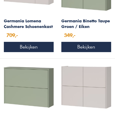
Germania Lomena
Germania Binetto Taupe
Cashmere Schoenenkast
Groen / Eiken
2-Kleppen 1-Deur
Multifunctionele
709,-
349,-
Wandkast
Bekijken
Bekijken