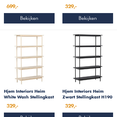
met 4-Planken
Eiken & Zwart 180 cm
699,-
329,-
Hoog
Bekijken
Bekijken
Hjem Interiors Heim
Hjem Interiors Heim
White Wash Stellingkast
Zwart Stellingkast H190
H190 cm
cm
329,-
329,-