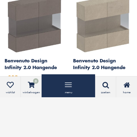
Benvenuto Design
Benvenuto Design
Infinity 2.0 Hangende
Infinity 2.0 Hangende
Vitrinekast Brons
Vitrinekast Argilla
329,-
329,-
0
Bekijken
Bekijken
wishlist
winkelwagen
menu
zoeken
home