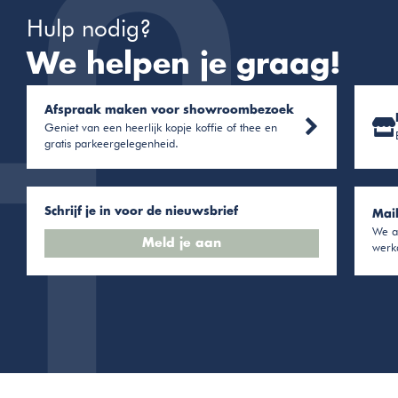
Hulp nodig?
We helpen je graag!
Afspraak maken voor showroombezoek
Geniet van een heerlijk kopje koffie of thee en
gratis parkeergelegenheid.
Schrijf je in voor de nieuwsbrief
Mai
We a
Meld je aan
werk