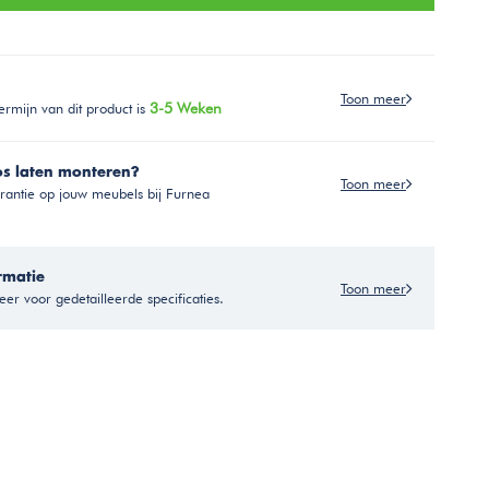
Toon meer
ermijn van dit product is
3-5 Weken
os laten monteren?
Toon meer
antie op jouw meubels bij Furnea
rmatie
Toon meer
er voor gedetailleerde specificaties.