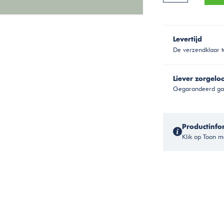
Levertijd
De verzendklaar t
Liever zorgelo
Gegarandeerd gar
Productinfo
Klik op Toon me