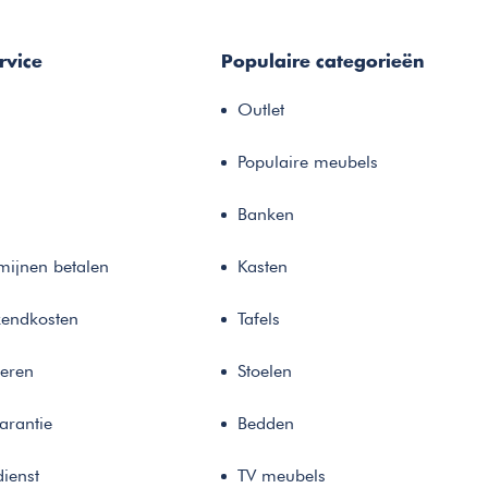
rvice
Populaire categorieën
Outlet
Populaire meubels
Banken
rmijnen betalen
Kasten
zendkosten
Tafels
neren
Stoelen
arantie
Bedden
ienst
TV meubels