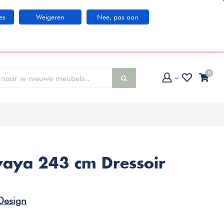
Klantenservice
es
Weigeren
Nee, pas aan
larna IN3 betaaloptie
0
yaya 243 cm Dressoir
Design