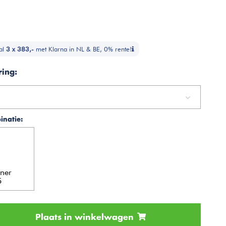
al
3 x 383,-
met Klarna in NL & BE, 0% rente!
ring:
natie:
ner
5
Plaats in winkelwagen