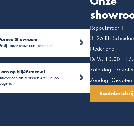
Onze
showro
Regoutstraat 1
3125 BH Schieda
Furnea Showroom
Bekijk onze showroom producten
Nederland
Di-Vr: 10:00 - 17
Zaterdag: Geslote
l ons op
blij@furnea.nl
ntwoorden altijd binnen 48 uur (op
Zondag: Gesloten
dagen).
Routebeschrij