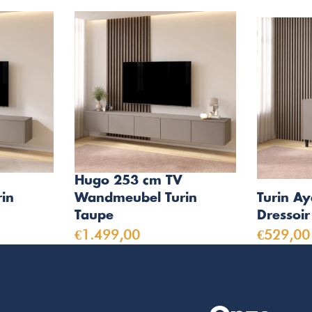
Hugo 253 cm TV
in
Wandmeubel Turin
Turin A
Taupe
Dressoir
€1.499,00
€529,00