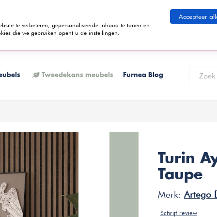
eid betalen
Accepteer all
ite te verbeteren, gepersonaliseerde inhoud te tonen en
kies die we gebruiken opent u de instellingen.
 termijnen kunt betalen? Tijdens het bestelproces kun je kiezen voor de
K
eubels
Tweedekans meubels
Furnea Blog
Turin A
Taupe
Merk:
Artego 
Schrijf review