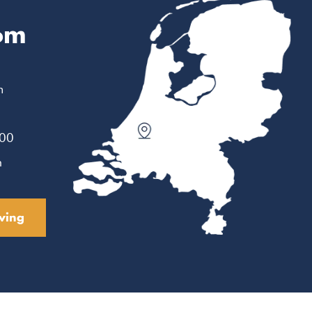
om
m
:00
n
ving