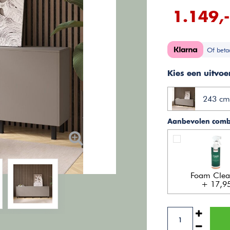
1.149,-
Of beta
Kies een uitvoe
243 cm
Aanbevolen combi
Foam Clea
+ 17,9