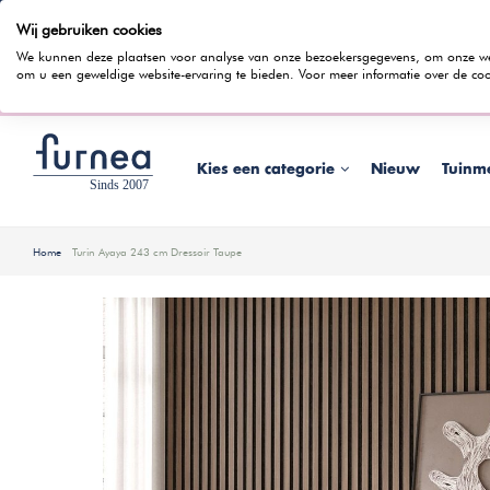
Wij gebruiken cookies
100 dagen bedenktijd
Gratis bezorging
Rentevrij gespr
We kunnen deze plaatsen voor analyse van onze bezoekersgegevens, om onze webs
om u een geweldige website-ervaring te bieden. Voor meer informatie over de coo
Wist je dat je ook in
Kies een categorie
Nieuw
Tuinm
Home
Turin Ayaya 243 cm Dressoir Taupe