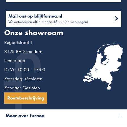
Mail ons op
blij@furnea.nl
We antwoorden altijd binnen 48 uur (op werkdagen).
Onze showroom
Regoutstraat 1
3125 BH Schiedam
Nederland
Di-Vr: 10:00 - 17:00
Zaterdag: Gesloten
Zondag: Gesloten
Routebeschrijving
Meer over furnea