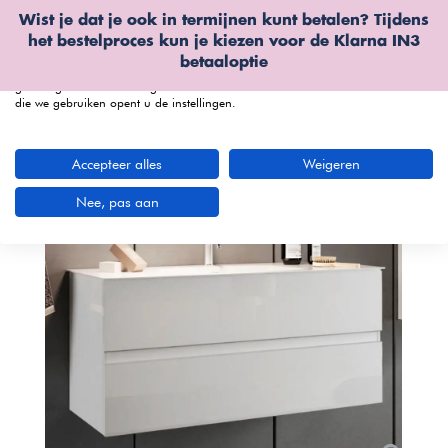
Wist je dat je ook in termijnen kunt betalen? Tijdens
Wij gebruiken cookies
het bestelproces kun je kiezen voor de
Klarna IN3
We kunnen deze plaatsen voor analyse van onze bezoekersgegevens, om
betaaloptie
onze website te verbeteren, gepersonaliseerde inhoud te tonen en om u een
geweldige website-ervaring te bieden. Voor meer informatie over de cookies
die we gebruiken opent u de instellingen.
menu
Accepteer alles
Weigeren
Nee, pas aan