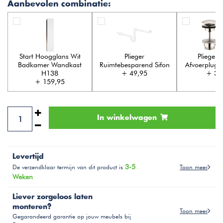
Aanbevolen combinatie:
Start Hoogglans Wit
Plieger
Plieger 
Badkamer Wandkast
Ruimtebesparend Sifon
Afvoerplug 
H138
+ 49,95
+ 39
+ 159,95
In winkelwagen
Levertijd
3-5
Toon meer
De verzendklaar termijn van dit product is
Weken
Liever zorgeloos laten
monteren?
Toon meer
Gegarandeerd garantie op jouw meubels bij