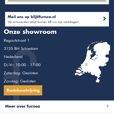
Mail ons op
blij@furnea.nl
We antwoorden altijd binnen 48 uur (op werkdagen).
Onze showroom
Regoutstraat 1
3125 BH Schiedam
Nederland
Di-Vr: 10:00 - 17:00
Zaterdag: Gesloten
Zondag: Gesloten
Routebeschrijving
Meer over furnea