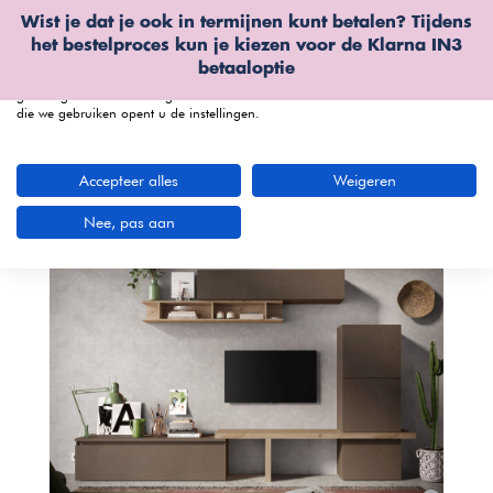
Wist je dat je ook in termijnen kunt betalen? Tijdens
Wij gebruiken cookies
het bestelproces kun je kiezen voor de
Klarna IN3
We kunnen deze plaatsen voor analyse van onze bezoekersgegevens, om
betaaloptie
onze website te verbeteren, gepersonaliseerde inhoud te tonen en om u een
geweldige website-ervaring te bieden. Voor meer informatie over de cookies
die we gebruiken opent u de instellingen.
menu
Accepteer alles
Weigeren
Nee, pas aan