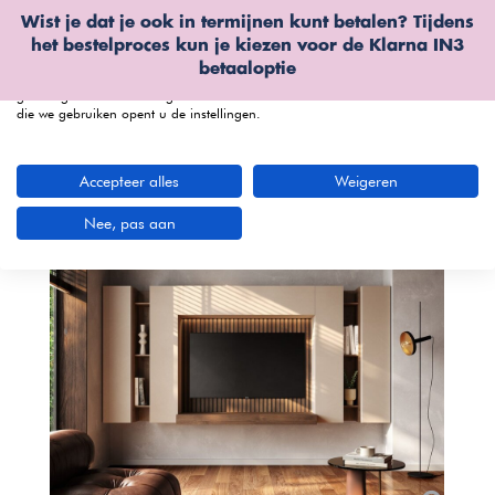
Wist je dat je ook in termijnen kunt betalen? Tijdens
Wij gebruiken cookies
het bestelproces kun je kiezen voor de
Klarna IN3
We kunnen deze plaatsen voor analyse van onze bezoekersgegevens, om
betaaloptie
onze website te verbeteren, gepersonaliseerde inhoud te tonen en om u een
geweldige website-ervaring te bieden. Voor meer informatie over de cookies
die we gebruiken opent u de instellingen.
menu
Accepteer alles
Weigeren
Nee, pas aan