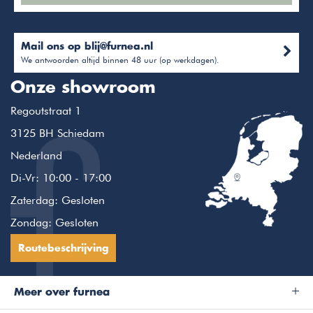
Mail ons op
blij@furnea.nl
We antwoorden altijd binnen 48 uur (op werkdagen).
Onze showroom
Regoutstraat 1
3125 BH Schiedam
Nederland
Di-Vr: 10:00 - 17:00
Zaterdag: Gesloten
Zondag: Gesloten
Routebeschrijving
Meer over furnea