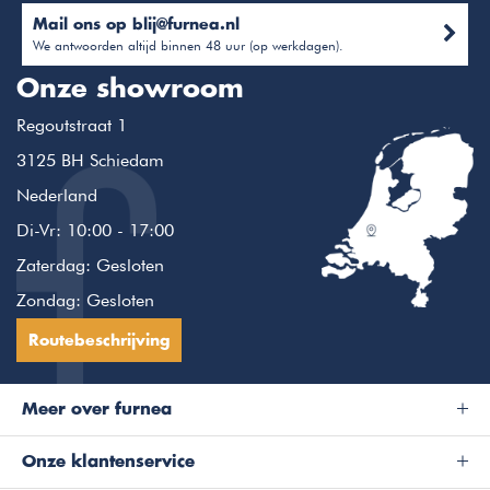
Mail ons op
blij@furnea.nl
We antwoorden altijd binnen 48 uur (op werkdagen).
Onze showroom
Regoutstraat 1
3125 BH Schiedam
Nederland
Di-Vr: 10:00 - 17:00
Zaterdag: Gesloten
Zondag: Gesloten
Routebeschrijving
Meer over furnea
Onze klantenservice