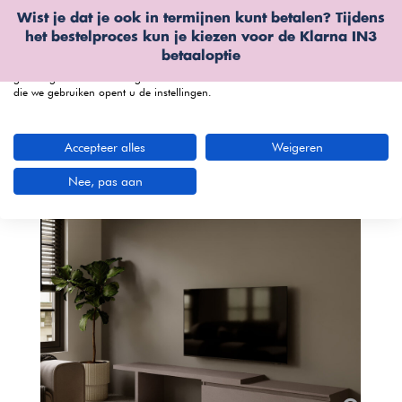
Wist je dat je ook in termijnen kunt betalen? Tijdens
Wij gebruiken cookies
het bestelproces kun je kiezen voor de
Klarna IN3
We kunnen deze plaatsen voor analyse van onze bezoekersgegevens, om
betaaloptie
onze website te verbeteren, gepersonaliseerde inhoud te tonen en om u een
geweldige website-ervaring te bieden. Voor meer informatie over de cookies
die we gebruiken opent u de instellingen.
menu
Accepteer alles
Weigeren
Nee, pas aan