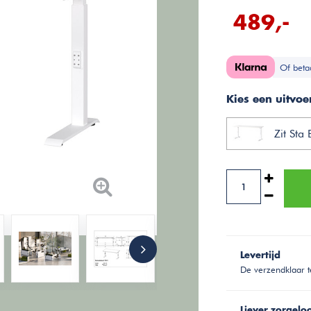
489,-
Of beta
Kies een uitvoe
Zit Sta
Levertijd
De verzendklaar t
Liever zorgelo