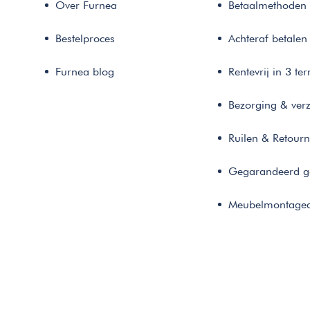
Over Furnea
Betaalmethoden
Bestelproces
Achteraf betalen
Furnea blog
Rentevrij in 3 te
Bezorging & ver
Ruilen & Retour
Gegarandeerd g
Meubelmontaged