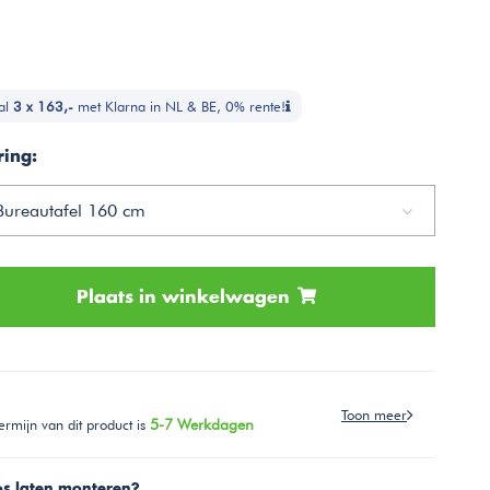
al
3 x 163,-
met Klarna in NL & BE, 0% rente!
ring:
 Bureautafel 160 cm
Plaats in winkelwagen
Toon meer
ermijn van dit product is
5-7 Werkdagen
os laten monteren?