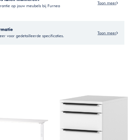
Toon meer
antie op jouw meubels bij Furnea
rmatie
Toon meer
er voor gedetailleerde specificaties.