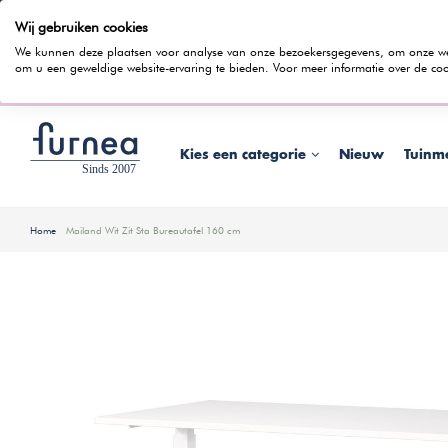
Wij gebruiken cookies
100 dagen bedenktijd
Gratis bezorging
Rentevrij gespr
We kunnen deze plaatsen voor analyse van onze bezoekersgegevens, om onze webs
om u een geweldige website-ervaring te bieden. Voor meer informatie over de coo
Wist je dat je ook in
Kies een categorie
Nieuw
Tuinm
Home
Mailand Wit Zit Sta Bureautafel 160 cm