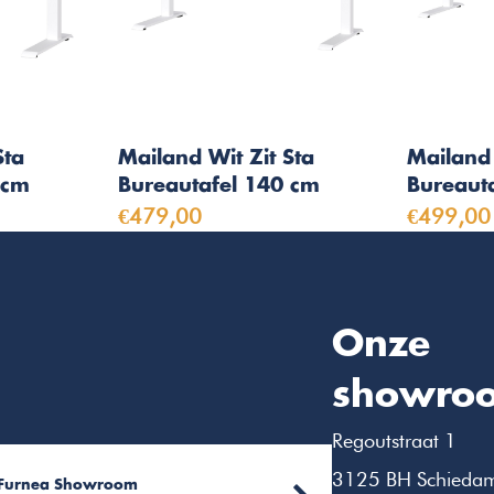
Sta
Mailand Wit Zit Sta
Mailand 
 cm
Bureautafel 140 cm
Bureaut
€479,00
€499,00
Onze
showro
Regoutstraat 1
3125 BH Schieda
Furnea Showroom