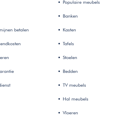
Populaire meubels
Banken
rmijnen betalen
Kasten
zendkosten
Tafels
neren
Stoelen
arantie
Bedden
ienst
TV meubels
Hal meubels
Vloeren