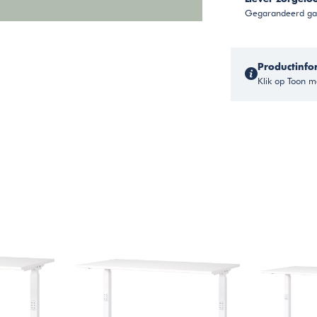
Gegarandeerd gar
Productinfo
Klik op Toon me