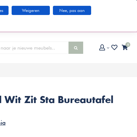
Klantenservice
es
Weigeren
Nee, pas aan
larna IN3 betaaloptie
0
 Wit Zit Sta Bureautafel
ia