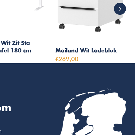
Wit Zit Sta
afel 180 cm
Mailand Wit Ladeblok
€269,00
om
m