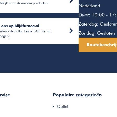
Bekijk onze showroom producten
Nederland
Di-Vr: 10:00 - 17
Zaterdag: Geslote
l ons op
blij@furnea.nl
ntwoorden altijd binnen 48 uur (op
Zondag: Gesloten
dagen).
Routebeschrij
rvice
Populaire categorieën
Outlet