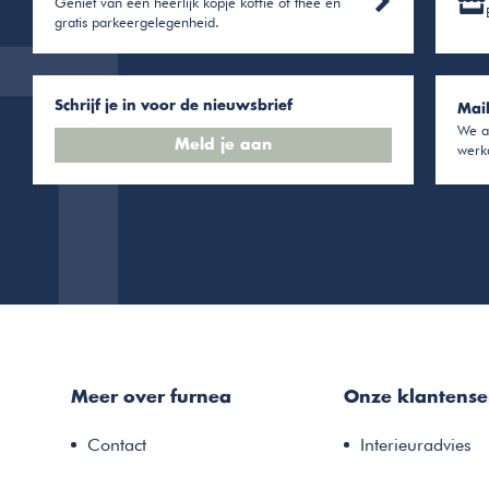
Geniet van een heerlijk kopje koffie of thee en
gratis parkeergelegenheid.
Schrijf je in voor de nieuwsbrief
Mai
We a
Meld je aan
werk
Meer over furnea
Onze klantense
Contact
Interieuradvies